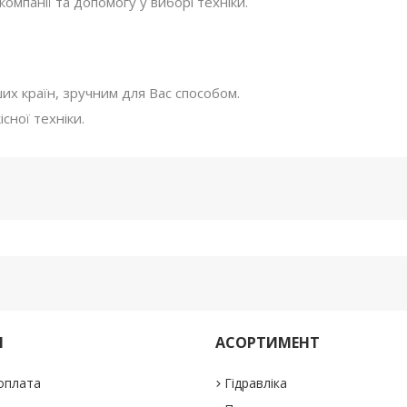
мпанії та допомогу у виборі техніки.
ших країн, зручним для Вас способом.
сної техніки.
М
АСОРТИМЕНТ
 оплата
Гідравліка