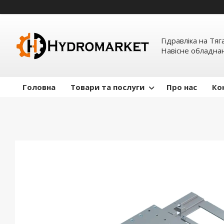
Гідравліка на Тяг
Навісне обладна
Головна
Товари та послуги
Про нас
Ко