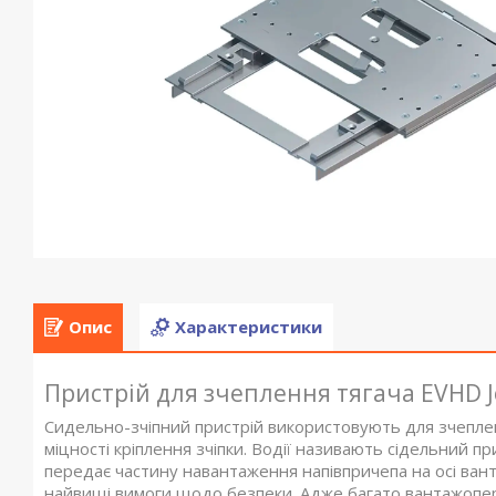
Опис
Характеристики
Пристрій для зчеплення тягача EVHD J
Сидельно-зчіпний пристрій використовують для зчеплен
міцності кріплення зчіпки. Водії називають сідельний пр
передає частину навантаження напівпричепа на осі вант
найвищі вимоги щодо безпеки. Адже багато вантажопер