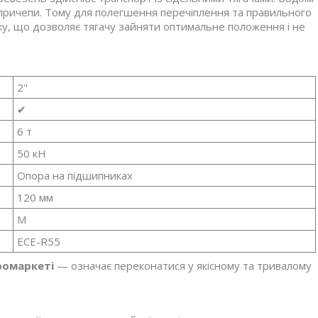
івпричепи. Тому для полегшення перечіплення та правильного
ку, що дозволяє тягачу зайняти оптимальне положення і не
2"
✔
6 т
50
кН
Опора на підшипниках
120 мм
M
ECE-R55
ромаркеті
— означає переконатися у якісному та тривалому