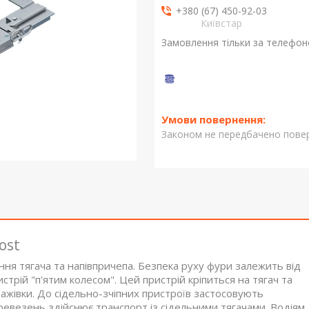
+380 (67) 450-92-03
Київстар
Замовлення тільки за телефо
Законом не передбачено повер
ost
ня тягача та напівпричепа. Безпека руху фури залежить від
истрій "п'ятим колесом". Цей пристрій кріпиться на тягач та
ажівки. До сідельно-зчіпних пристроїв застосовують
евезень здійснює транспорт із сідельними тягачами. Водіям