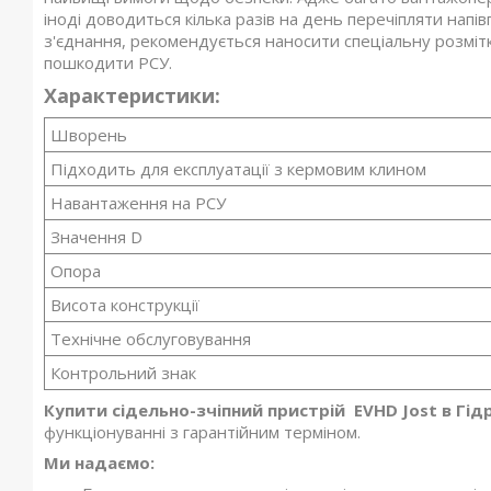
іноді доводиться кілька разів на день перечіпляти нап
з'єднання, рекомендується наносити спеціальну розміт
пошкодити РСУ.
Характеристики:
Шворень
Підходить для експлуатації з кермовим клином
Навантаження на РСУ
Значення D
Опора
Висота конструкції
Технічне обслуговування
Контрольний знак
Купити сідельно-зчіпний пристрій EVHD Jost в Гід
функціонуванні з гарантійним терміном.
Ми надаємо: