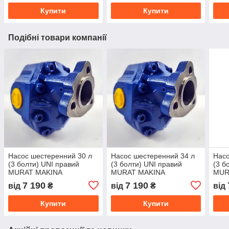
Купити
Купити
Подібні товари компанії
Насос шестеренний 30 л
Насос шестеренний 34 л
Насо
(3 болти) UNI правий
(3 болти) UNI правий
(3 б
MURAT MAKINA
MURAT MAKINA
MUR
7 190
7 190
від
₴
від
₴
від
Купити
Купити