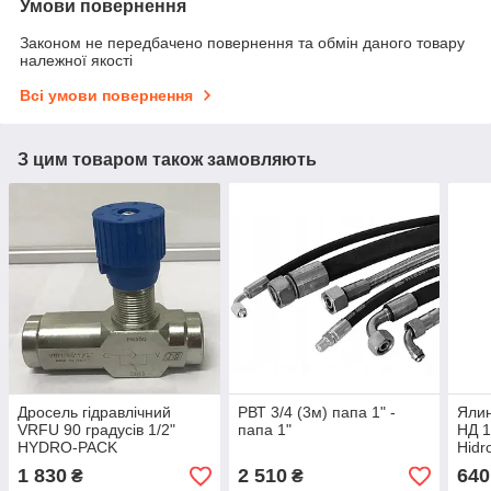
Умови повернення
Законом не передбачено повернення та обмін даного товару
належної якості
Всі умови повернення
З цим товаром також замовляють
Дросель гідравлічний
РВТ 3/4 (3м) папа 1" -
Ялин
VRFU 90 градусів 1/2"
папа 1"
НД 1
HYDRO-PACK
Hidro
1 830
2 510
640
₴
₴