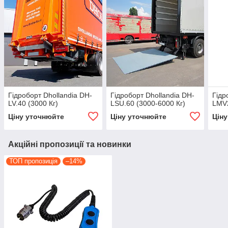
Гідроборт Dhollandia DH-
Гідроборт Dhollandia DH-
Гідр
LV.40 (3000 Кг)
LSU.60 (3000-6000 Кг)
LMV2
Ціну уточнюйте
Ціну уточнюйте
Цін
Акційні пропозиції та новинки
ТОП пропозиція
–14%