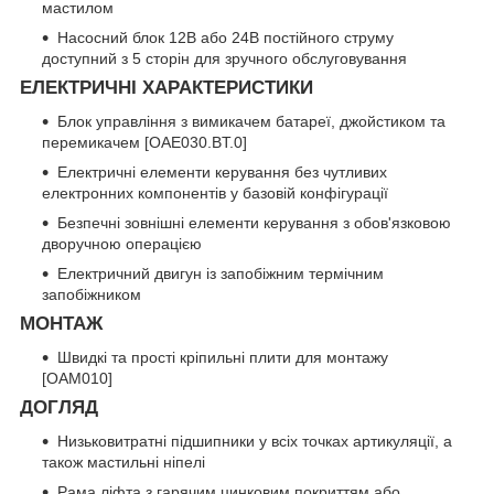
мастилом
Насосний блок 12В або 24В постійного струму
доступний з 5 сторін для зручного обслуговування
ЕЛЕКТРИЧНІ ХАРАКТЕРИСТИКИ
Блок управління з вимикачем батареї, джойстиком та
перемикачем [OAE030.BT.0]
Електричні елементи керування без чутливих
електронних компонентів у базовій конфігурації
Безпечні зовнішні елементи керування з обов'язковою
дворучною операцією
Електричний двигун із запобіжним термічним
запобіжником
МОНТАЖ
Швидкі та прості кріпильні плити для монтажу
[OAM010]
ДОГЛЯД
Низьковитратні підшипники у всіх точках артикуляції, а
також мастильні ніпелі
Рама ліфта з гарячим цинковим покриттям або