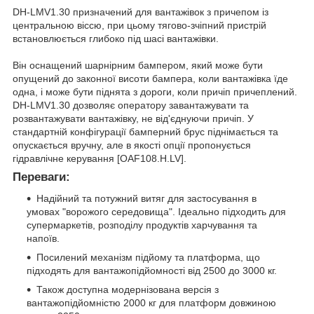
DH-LMV1.30 призначений для вантажівок з причепом із
центральною віссю, при цьому тягово-зчіпний пристрій
встановлюється глибоко під шасі вантажівки.
Він оснащений шарнірним бампером, який може бути
опущений до законної висоти бампера, коли вантажівка їде
одна, і може бути піднята з дороги, коли причіп причеплений.
DH-LMV1.30 дозволяє оператору завантажувати та
розвантажувати вантажівку, не від'єднуючи причіп. У
стандартній конфігурації бамперний брус піднімається та
опускається вручну, але в якості опції пропонується
гідравлічне керування [OAF108.H.LV].
Переваги:
Надійний та потужний витяг для застосування в
умовах "ворожого середовища". Ідеально підходить для
супермаркетів, розподілу продуктів харчування та
напоїв.
Посилений механізм підйому та платформа, що
підходять для вантажопідйомності від 2500 до 3000 кг.
Також доступна модернізована версія з
вантажопідйомністю 2000 кг для платформ довжиною