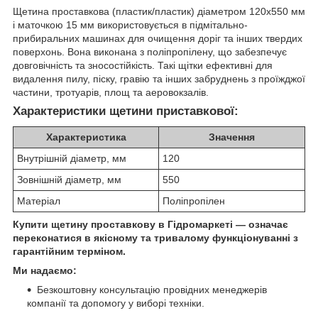
Щетина проставкова (пластик/пластик) діаметром 120x550 мм
і маточкою 15 мм використовується в підмітально-
прибиральних машинах для очищення доріг та інших твердих
поверхонь. Вона виконана з поліпропілену, що забезпечує
довговічність та зносостійкість. Такі щітки ефективні для
видалення пилу, піску, гравію та інших забруднень з проїжджої
частини, тротуарів, площ та аеровокзалів.
Характеристики щетини приставкової:
Характеристика
Значення
Внутрішній діаметр, мм
120
Зовнішній діаметр, мм
550
Матеріал
Поліпропілен
Купити щетину проставкову в Гідромаркеті — означає
переконатися в якісному та тривалому функціонуванні з
гарантійним терміном.
Ми надаємо:
Безкоштовну консультацію провідних менеджерів
компанії та допомогу у виборі техніки.