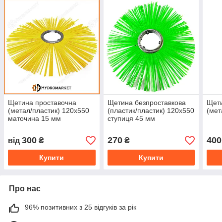
Щетина проставочна
Щетина безпроставкова
Щети
(метал/пластик) 120x550
(пластик/пластик) 120x550
(мет
маточина 15 мм
ступиця 45 мм
300
270
400
від
₴
₴
Купити
Купити
Про нас
96% позитивних з 25 відгуків за рік