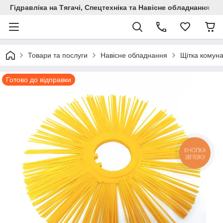
Гідравліка на Тягачі, Спецтехніка та Навісне обладнання
Товари та послуги
Навісне обладнання
Щітка комун
Готово до відправки
КНОПКА
ЗВ'ЯЗКУ