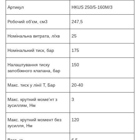
Артикул
HKUS 250/5-160М/3
Робочий об'єм, см3
247,5
Номінальна витрата, л/хв
25
Номінальний тиск, бар
175
Налаштування тиску
150
запобіжного клапана, бар
Макс. тиск у лінії Т, Бар
20-40
Макс. крутний моме'нт з
3
зусиллям, Нм
Макс. крутний момент без
120
зусилля, Нм