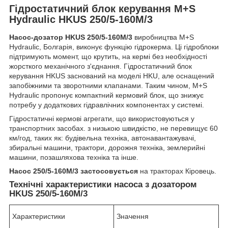
Гідростатичний блок керування M+S
Hydraulic HKUS 250/5-160М/3
Насос-дозатор HKUS 250/5-160М/3
виробництва M+S
Hydraulic, Болгарія, виконує функцію гідрокерма. Ці гідроблоки
підтримують момент, що крутить, на кермі без необхідності
жорсткого механічного з'єднання. Гідростатичний блок
керування HKUS заснований на моделі HKU, але оснащений
запобіжними та зворотними клапанами. Таким чином, M+S
Hydraulic пропонує компактний кермовий блок, що знижує
потребу у додаткових гідравлічних компонентах у системі.
Гідростатичні кермові агрегати, що використовуються у
транспортних засобах. з низькою швидкістю, не перевищує 60
км/год, таких як: будівельна техніка, автонавантажувачі,
збиральні машини, трактори, дорожня техніка, землерийні
машини, позашляхова техніка та інше.
Насос 250/5-160М/3 застосовується
на тракторах Кіровець.
Технічні характеристики насоса з дозатором
HKUS 250/5-160М/3
Характеристики
Значення