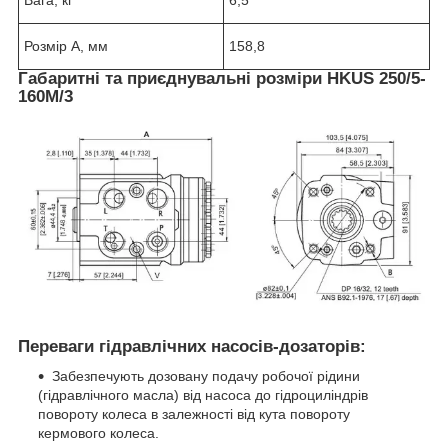
Вага, кг
6,5
Розмір А, мм
158,8
Габаритні та приєднувальні розміри HKUS 250/5-
160М/3
Переваги гідравлічних насосів-дозаторів:
Забезпечують дозовану подачу робочої рідини
(гідравлічного масла) від насоса до гідроциліндрів
повороту колеса в залежності від кута повороту
кермового колеса.