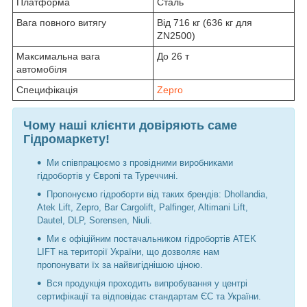
Платформа
Сталь
Вага повного витягу
Від 716 кг (636 кг для
ZN2500)
Максимальна вага
До 26 т
автомобіля
Специфікація
Zepro
Чому наші клієнти довіряють саме
Гідромаркету!
Ми співпрацюємо з провідними виробниками
гідробортів у Європі та Туреччині.
Пропонуємо гідроборти від таких брендів: Dhollandia,
Atek Lift, Zepro, Bar Cargolift, Palfinger, Altimani Lift,
Dautel, DLP, Sorensen, Niuli.
Ми є офіційним постачальником гідробортів ATEK
LIFT на території України, що дозволяє нам
пропонувати їх за найвигіднішою ціною.
Вся продукція проходить випробування у центрі
сертифікації та відповідає стандартам ЄС та України.