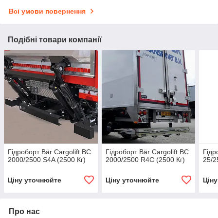
Всі умови повернення
Подібні товари компанії
Гідроборт Bär Cargolift BC
Гідроборт Bär Cargolift BC
Гідр
2000/2500 S4A (2500 Кг)
2000/2500 R4C (2500 Кг)
25/2
Ціну уточнюйте
Ціну уточнюйте
Цін
Про нас