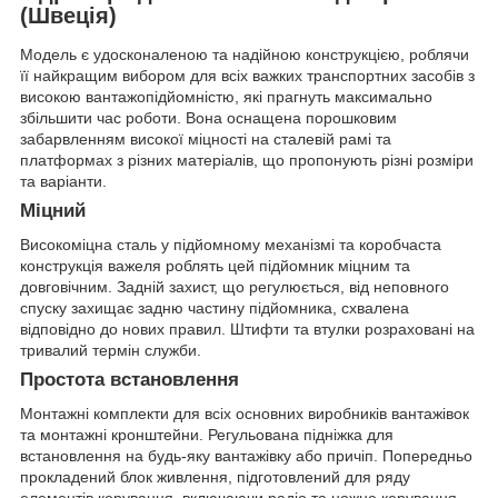
(Швеція)
Модель є удосконаленою та надійною конструкцією, роблячи
її найкращим вибором для всіх важких транспортних засобів з
високою вантажопідйомністю, які прагнуть максимально
збільшити час роботи. Вона оснащена порошковим
забарвленням високої міцності на сталевій рамі та
платформах з різних матеріалів, що пропонують різні розміри
та варіанти.
Міцний
Високоміцна сталь у підйомному механізмі та коробчаста
конструкція важеля роблять цей підйомник міцним та
довговічним. Задній захист, що регулюється, від неповного
спуску захищає задню частину підйомника, схвалена
відповідно до нових правил. Штифти та втулки розраховані на
тривалий термін служби.
Простота встановлення
Монтажні комплекти для всіх основних виробників вантажівок
та монтажні кронштейни. Регульована підніжка для
встановлення на будь-яку вантажівку або причіп. Попередньо
прокладений блок живлення, підготовлений для ряду
елементів керування, включаючи радіо та ножне керування.