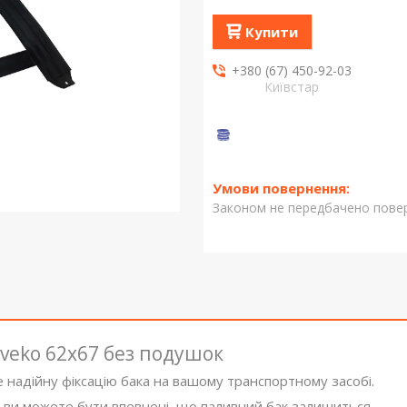
Купити
+380 (67) 450-92-03
Київстар
Законом не передбачено повер
Iveko 62х67 без подушок
е надійну фіксацію бака на вашому транспортному засобі.
 ви можете бути впевнені, що паливний бак залишиться