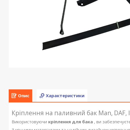
Опис
Характеристики
Кріплення на паливний бак Man, DAF, 
Використовуючи
кріплення для бака
, ви забезпечуєт
З міцними матеріалами та надійним дизайном кріплення