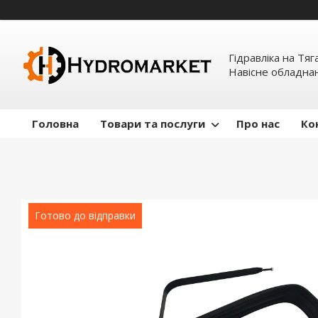
Гідравліка на Тяг
Навісне обладна
Головна
Товари та послуги
Про нас
Ко
Готово до відправки