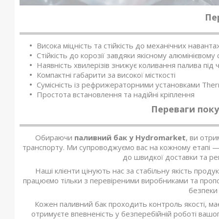
Пе
Висока міцність та стійкість до механічних навант
Стійкість до корозії завдяки якісному алюмінієвому 
Наявність хвилерізів знижує коливання палива під 
Компактні габарити за високої місткості
Сумісність із рефрижераторними установками Ther
Простота встановлення та надійні кріплення
Переваги поку
Обираючи
паливний бак у Hydromarket
, ви отр
транспорту. Ми супроводжуємо вас на кожному етапі — 
до швидкої доставки та р
Наші клієнти цінують нас за стабільну якість продук
працюємо тільки з перевіреними виробниками та проп
безпеки 
Кожен паливний бак проходить контроль якості, ма
отримуєте впевненість у безперебійній роботі вашог