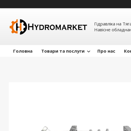
Гідравліка на Тяг
Навісне обладна
Головна
Товари та послуги
Про нас
Ко