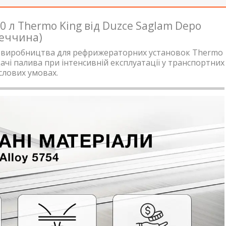
 л Thermo King від Duzce Saglam Depo
реччина)
о виробництва для рефрижераторних установок Thermo
дачі палива при інтенсивній експлуатації у транспортних
слових умовах.