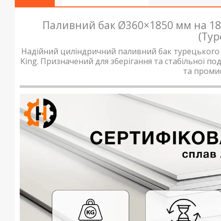
Паливний бак Ø360×1850 мм на 180
(Ту
Надійний циліндричний паливний бак турецьког
King. Призначений для зберігання та стабільної по
та проми