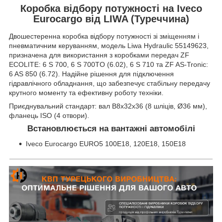
Коробка відбору потужності на Iveco
Eurocargo від LIWA (Туреччина)
Двошестеренна коробка відбору потужності зі зміщенням і
пневматичним керуванням, модель Liwa Hydraulic 55149623,
призначена для використання з коробками передач ZF
ECOLITE: 6 S 700, 6 S 700TO (6.02), 6 S 710 та ZF AS-Tronic:
6 AS 850 (6.72). Надійне рішення для підключення
гідравлічного обладнання, що забезпечує стабільну передачу
крутного моменту та ефективну роботу техніки.
Приєднувальний стандарт: вал B8x32x36 (8 шліців, Ø36 мм),
фланець ISO (4 отвори).
Встановлюється на вантажні автомобілі
Iveco Eurocargo EURO5 100E18, 120E18, 150E18