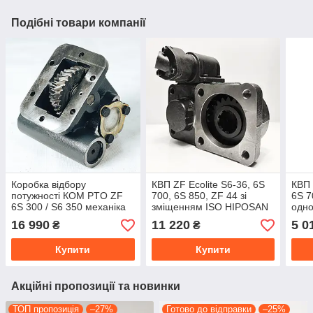
Подібні товари компанії
Коробка відбору
КВП ZF Ecolite S6-36, 6S
КВП 
потужності КОМ PTO ZF
700, 6S 850, ZF 44 зі
6S 7
6S 300 / S6 350 механіка
зміщенням ISO HIPOSAN
одн
MAK
16 990
11 220
5 0
₴
₴
Купити
Купити
Акційні пропозиції та новинки
ТОП пропозиція
–27%
Готово до відправки
–25%