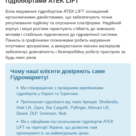
гідробортами ATEK LIFT
Блок керування гідробортом ATEK LIFT оснащений
ергономічними джойстиками, що забезпечують точне
регулювання підйому та опускання платформи. Надійний
корпус і міцні роз'єми гарантують стійкість до зовнішніх
впливів і стабільне підключення до гідравлічної системи.
Панель із графічними позначками робить керування
інтуїтивно зрозумілим, а використання якісних матеріалів
забезпечує довговічність і безперебійну роботу пристрою за
будь-яких умов.
Чому наші клієнти довіряють саме
Гідромаркету!
Ми співпрацюємо з провідними виробниками
гідробортів у Європі та Туреччині.
Пропонуємо гідроборти від таких брендів: Dhollandia,
Atek Lift, Zepro, Bar Cargolift, Palfinger, Altimani Lift,
Dautel, DLP, Sorensen, Niuli.
Ми є офіційним постачальником гідробортів ATEK
LIFT на території України, що дозволяє нам
пропонувати їх за найвигіднішою ціною.