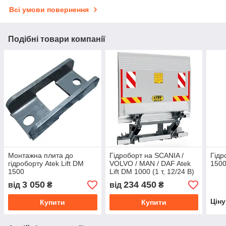
Всі умови повернення
Подібні товари компанії
Монтажна плита до
Гідроборт на SCANIA /
Гідр
гідроборту Atek Lift DM
VOLVO / MAN / DAF Atek
1500
1500
Lift DM 1000 (1 т, 12/24 В)
3 050
234 450
від
₴
від
₴
Цін
Купити
Купити