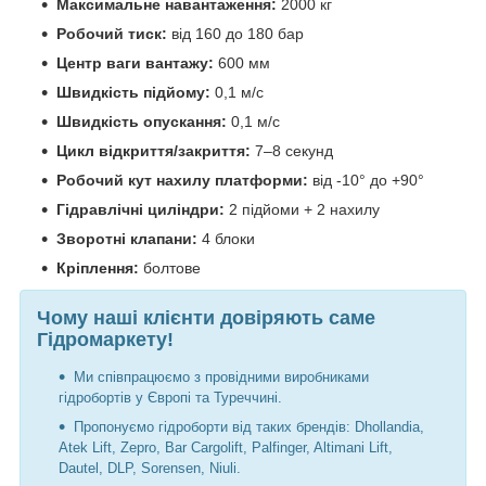
Максимальне навантаження:
2000 кг
Робочий тиск:
від 160 до 180 бар
Центр ваги вантажу:
600 мм
Швидкість підйому:
0,1 м/с
Швидкість опускання:
0,1 м/с
Цикл відкриття/закриття:
7–8 секунд
Робочий кут нахилу платформи:
від -10° до +90°
Гідравлічні циліндри:
2 підйоми + 2 нахилу
Зворотні клапани:
4 блоки
Кріплення:
болтове
Чому наші клієнти довіряють саме
Гідромаркету!
Ми співпрацюємо з провідними виробниками
гідробортів у Європі та Туреччині.
Пропонуємо гідроборти від таких брендів: Dhollandia,
Atek Lift, Zepro, Bar Cargolift, Palfinger, Altimani Lift,
Dautel, DLP, Sorensen, Niuli.