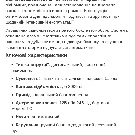
підйомник, призначений для встановлення на пікапи та
вантажні автомобілі з широкою рамою. Конструкція
оптимізована для підвищення надійності та зручності при
щоденній інтенсивній експлуатації.
Управління здійснюється з правого боку автомобіля. Система
оснащена двома незалежними пультами управління:
основним та дублюючим, що підвищує безпеку та зручність.
Нахил платформи відбувається автоматично.
Ключові характеристики
Тип конструкції:
довговажільний, посилений
підйомник
Сумісність:
пікапи та вантажівки з широкою базою
Вантажопідйомність:
до 2000 кг
Привід:
гідравлічний блок живлення
Джерело живлення:
12В або 24В від бортової
мережі ТС
Нахил:
автоматичний
Керування:
ручний блок та додатковий резервний
пульт