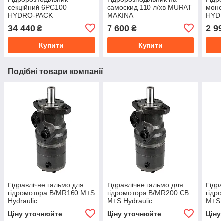
секційний 6PC100
самоскид 110 л/хв MURAT
мон
HYDRO-PACK
MAKINA
HYD
34 440
7 600
2 9
₴
₴
Купити
Купити
Подібні товари компанії
Гідравлічне гальмо для
Гідравлічне гальмо для
Гідр
гідромотора B/MR160 M+S
гідромотора B/MR200 CB
гідр
Hydraulic
M+S Hydraulic
M+S 
Ціну уточнюйте
Ціну уточнюйте
Цін