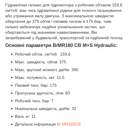
Гідравлічне гальмо для гідромотора з робочим об'ємом 159,6
см³/об. має тиск гідравлічної рідини для точного гальмування
або утримання валу двигуна. З максимальною швидкістю
обертання до 375 об/хв і піковим тиском в 175 бар, таке
гальмо забезпечує надійне уповільнення частин, що
обертаються під значними навантаженнями. Він
затребуваний у будівельній, транспортній та підйомній техніці.
Основні параметри B/MR160 CB M+S Hydraulic:
Робочий об'єм, см³/об: 159,6
Макс. швидкість, об/хв: 375
Макс. крутний момент, даНм: 390
Макс. потужність, квт: 11.5
Піковий тиск, бар: 175
Пропускна здатність, л/хв: 60
Робочий тиск, бар: 7
Номінальна швидкість, даНм: 32
Вага, кг: 11
Детальна інформація
B/ MR160CB