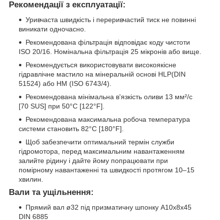
Рекомендації з експлуатації:
Уривчаста швидкість і переривчастий тиск не повинні
виникати одночасно.
Рекомендована фільтрація відповідає коду чистоти
ISO 20/16. Номінальна фільтрація 25 мікронів або вище.
Рекомендується використовувати високоякісне
гідравлічне мастило на мінеральній основі HLP(DIN
51524) або HM (ISO 6743/4).
Рекомендована мінімальна в'язкість оливи 13 мм²/с
[70 SUS] при 50°C [122°F].
Рекомендована максимальна робоча температура
системи становить 82°C [180°F].
Щоб забезпечити оптимальний термін служби
гідромотора, перед максимальним навантаженням
залийте рідину і дайте йому попрацювати при
помірному навантаженні та швидкості протягом 10–15
хвилин.
Вали та ущільнення:
Прямий вал ø32 під призматичну шпонку A10x8x45
DIN 6885