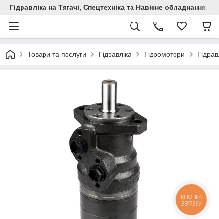
Гідравліка на Тягачі, Спецтехніка та Навісне обладнання
Товари та послуги
Гідравліка
Гідромотори
Гідрав
КНОПКА
ЗВ'ЯЗКУ