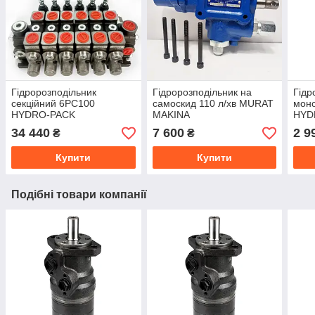
Гідророзподільник
Гідророзподільник на
Гідр
секційний 6PC100
самоскид 110 л/хв MURAT
мон
HYDRO-PACK
MAKINA
HYD
34 440
7 600
2 9
₴
₴
Купити
Купити
Подібні товари компанії