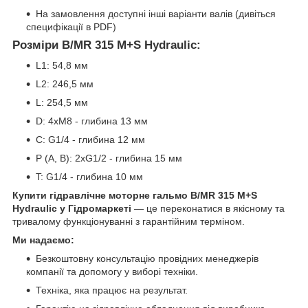
На замовлення доступні інші варіанти валів (дивіться
специфікації в PDF)
Розміри B/MR 315 M+S Hydraulic:
L1: 54,8 мм
L2: 246,5 мм
L: 254,5 мм
D: 4xM8 - глибина 13 мм
C: G1/4 - глибина 12 мм
P (A, B): 2xG1/2 - глибина 15 мм
T: G1/4 - глибина 10 мм
Купити гідравлічне моторне гальмо B/MR 315 M+S
Hydraulic у Гідромаркеті
— це переконатися в якісному та
тривалому функціонуванні з гарантійним терміном.
Ми надаємо:
Безкоштовну консультацію провідних менеджерів
компанії та допомогу у виборі техніки.
Техніка, яка працює на результат.