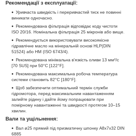
Рекомендації з експлуатації:
Уривчаста швидкість і переривчастий тиск не повинні
виникати одночасно.
Рекомендована фільтрація відповідає коду чистоти
ISO 20/16. Номінальна фільтрація 25 мікронів або вище.
Рекомендується використовувати високоякісне
гідравлічне масло на мінеральній основі HLP(DIN
51524) або HM (ISO 6743/4).
Рекомендована мінімальна в'язкість оливи 13 мм²/с
[70 SUS] при 50°C [122°F].
Рекомендована максимальна робоча температура
системи становить 82°C [180°F].
Щоб забезпечити оптимальний термін служби
гідромотора, перед максимальним навантаженням
залийте рідину і дайте йому попрацювати при
помірному навантаженні та швидкості протягом 10–15
хвилин.
Вали та ущільнення:
Вал ø25 прямий під призматичну шпонку A8x7x32 DIN
6885