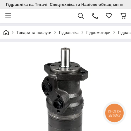
Гідравліка на Тягачі, Спецтехніка та Навісне обладнання
Товари та послуги
Гідравліка
Гідромотори
Гідрав
КНОПКА
ЗВ'ЯЗКУ