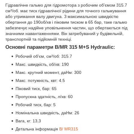
Гідравлічне гальмо для гідромотора з робочим об'ємом 315.7
см³/об. має тиск гідравлічної рідини для точного гальмування
або утримання валу двигуна. З максимальною швидкістю
обертання до 190об/хв і піковим тиском в 65 бар, таке гальмо
забезпечує надійне уповільнення частин, що обертаються під
значними навантаженнями. Він затребуваний у будівельній,
транспортній та підйомній техніці.
Основні параметри B/MR 315 M+S Hydraulic:
Робочий об'єм, см³/об: 315.7
Макс. швидкість, об/хв: 190
Макс. крутний момент, даНм: 300
Макс. потужність, квт: 4.5
Піковий тиск, бар: 65
Пропускна здатність, л/хв: 60
Робочий тиск, бар: 5
Номінальна швидкість, даНм: 26
Вага, кг: 13,3
Детальна інформація
B/ MR315