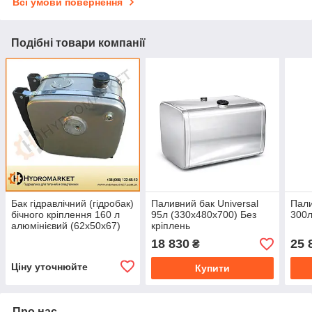
Всі умови повернення
Подібні товари компанії
Бак гідравлічний (гідробак)
Паливний бак Universal
Пали
бічного кріплення 160 л
95л (330х480х700) Без
300л
алюмінієвий (62х50х67)
кріплень
18 830
25 
₴
Ціну уточнюйте
Купити
Про нас