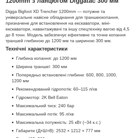
1200mm з ланцюгом Diggatac 300 мм
Digga Bigfoot XD Trencher 1200mm — потужне та
універсальне навісне обладнання для траншеєкопання,
призначене для встановлення на екскаватори, міні-
екскаватори, навантажувачі та іншу спецтехніку вагою від 4,5
до 8 тонн. Модель забезпечує ефективне та точне копання
траншей глибиною до 1200 мм та шириною 300 мм.
Технічні характеристики
Глибина копання: до 1200 мм
Ширина траншеї: 300 мм
Попередньо встановлені глибини: 600, 800, 1000,
1200 мм
Рекомендований гідропотік: 60–115 л/хв
Гідромотор: 2K Bell Eaton
Максимальний тиск: 240 бар
Максимальний потік: 95 л/хв
Максимальна потужність: 25 кВт (~34 к.с.)
Габарити (Д×Ш×В): 2532 × 1212 × 777 мм