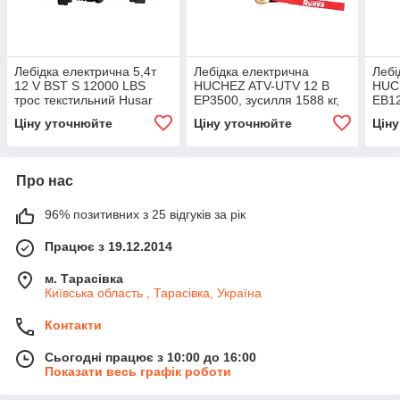
Лебідка електрична 5,4т
Лебідка електрична
Лебі
12 V BST S 12000 LBS
HUCHEZ ATV-UTV 12 В
HUCH
трос текстильний Husar
EP3500, зусилля 1588 кг,
EB12
Winch
сталевий трос
стал
Ціну уточнюйте
Ціну уточнюйте
Цін
Про нас
96% позитивних з 25 відгуків за рік
Працює з 19.12.2014
м. Тарасівка
Київська область , Тарасівка, Україна
Контакти
Сьогодні працює з 10:00 до 16:00
Показати весь графік роботи