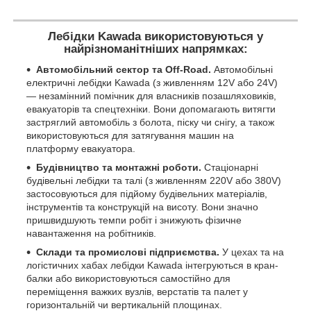
Лебідки Kawada використовуються у
найрізноманітніших напрямках:
Автомобільний сектор та Off-Road.
Автомобільні
електричні лебідки Kawada (з живленням 12V або 24V)
— незамінний помічник для власників позашляховиків,
евакуаторів та спецтехніки. Вони допомагають витягти
застряглий автомобіль з болота, піску чи снігу, а також
використовуються для затягування машин на
платформу евакуатора.
Будівництво та монтажні роботи.
Стаціонарні
будівельні лебідки та талі (з живленням 220V або 380V)
застосовуються для підйому будівельних матеріалів,
інструментів та конструкцій на висоту. Вони значно
пришвидшують темпи робіт і знижують фізичне
навантаження на робітників.
Склади та промислові підприємства.
У цехах та на
логістичних хабах лебідки Kawada інтегруються в кран-
балки або використовуються самостійно для
переміщення важких вузлів, верстатів та палет у
горизонтальній чи вертикальній площинах.