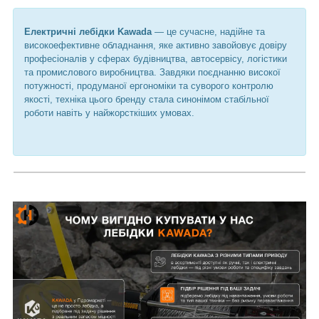
Електричні лебідки Kawada
— це сучасне, надійне та
високоефективне обладнання, яке активно завойовує довіру
професіоналів у сферах будівництва, автосервісу, логістики
та промислового виробництва. Завдяки поєднанню високої
потужності, продуманої ергономіки та суворого контролю
якості, техніка цього бренду стала синонімом стабільної
роботи навіть у найжорсткіших умовах.