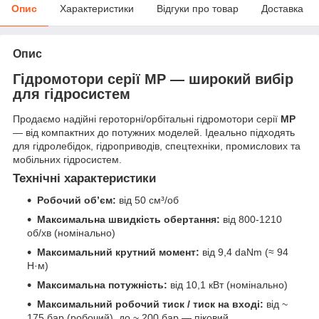
Опис
Характеристики
Відгуки про товар
Доставка
Опис
Гідромотори серії MP — широкий вибір
для гідросистем
Продаємо надійні героторні/орбітальні гідромотори серії
MP
— від компактних до потужних моделей. Ідеально підходять
для гідролебідок, гідроприводів, спецтехніки, промислових та
мобільних гідросистем.
Технічні характеристики
Робочий об’єм:
від 50 см³/об
Максимальна швидкість обертання:
від 800-1210
об/хв (номінально)
Максимальний крутний момент:
від 9,4 daNm (≈ 94
Н·м)
Максимальна потужність:
від 10,1 кВт (номінально)
Максимальний робочий тиск / тиск на вході:
від ~
175 бар (робочий), до ~ 200 бар — піковий