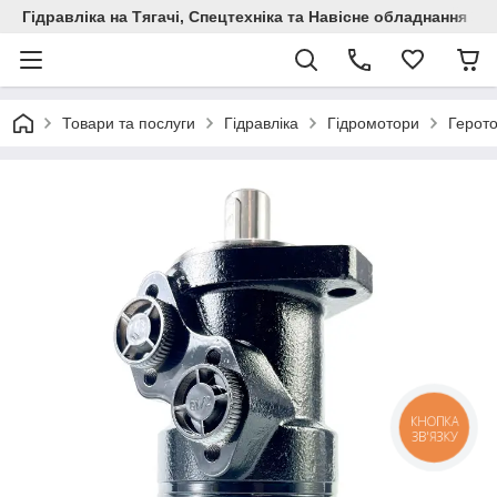
Гідравліка на Тягачі, Спецтехніка та Навісне обладнання
Товари та послуги
Гідравліка
Гідромотори
Герото
КНОПКА
ЗВ'ЯЗКУ