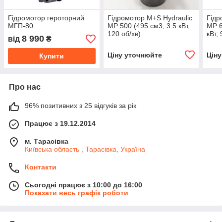
Гідромотор героторний
Гідромотор M+S Hydraulic
Гідр
МГП-80
MP 500 (495 см3, 3.5 кВт,
MP 6
120 об/хв)
кВт, 
8 990
від
₴
Ціну уточнюйте
Цін
Купити
Про нас
96% позитивних з 25 відгуків за рік
Працює з 19.12.2014
м. Тарасівка
Київська область , Тарасівка, Україна
Контакти
Сьогодні працює з 10:00 до 16:00
Показати весь графік роботи