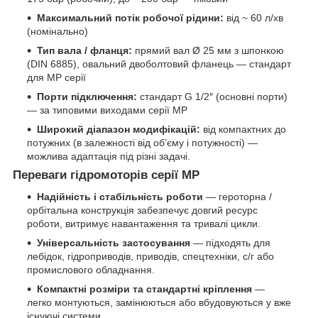
Максимальний потік робочої рідини:
від ~ 60 л/хв
(номінально)
Тип вала / фланця:
прямий вал Ø 25 мм з шпонкою
(DIN 6885), овальний двоболтовий фланець — стандарт
для MP серії
Порти підключення:
стандарт G 1/2″ (основні порти)
— за типовими виходами серії MP
Широкий діапазон модифікацій:
від компактних до
потужних (в залежності від об’єму і потужності) —
можлива адаптація під різні задачі.
Переваги гідромоторів серії MP
Надійність і стабільність роботи
— героторна /
орбітальна конструкція забезпечує довгий ресурс
роботи, витримує навантаження та тривалі цикли.
Універсальність застосування
— підходять для
лебідок, гідроприводів, приводів, спецтехніки, с/г або
промислового обладнання.
Компактні розміри та стандартні кріплення
—
легко монтуються, замінюються або вбудовуються у вже
існуючі системи.