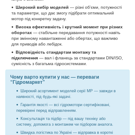
Широкий вибір моделей
— різні об’єми, потужності
та параметри, що дає змогу підібрати оптимальний
мотор під конкретну задачу.
Висока ефективність і крутний момент при різних
оборотах
— стабільне передавання потужності навіть
при змінному навантаженні або обертах, що важливо
для приводів або лебідок.
Відповідність стандартам монтажу та
підключення
— вал і фланець за стандартами DIN/ISO,
сумісність з багатьма гідросистемами.
Чому варто купити у нас — переваги
“Гідромаркет”
Широкий асортимент моделей серії MP — завжди в
наявності, під будь-які задачі.
Гарантія якості — всі гідромотори сертифіковані,
перевірені перед відправленням.
Консультація та підбір — під вашу техніку або
систему, допомога з монтажем чи підбором аналога.
Швидка логістика по Україні — відправка в короткі