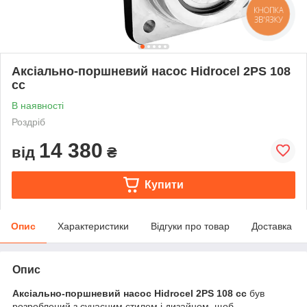
КНОПКА
ЗВ'ЯЗКУ
Аксіально-поршневий насос Hidrocel 2PS 108
cc
В наявності
Роздріб
14 380
від
₴
Купити
Опис
Характеристики
Відгуки про товар
Доставка
Опис
Аксіально-поршневий насос Hidrocel 2PS 108 cc
був
розроблений з сучасним стилем і дизайном, щоб