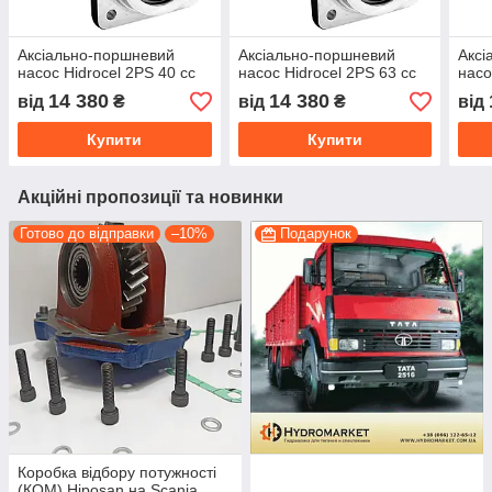
Аксіально-поршневий
Аксіально-поршневий
Аксі
насос Hidrocel 2PS 40 cc
насос Hidrocel 2PS 63 cc
насо
14 380
14 380
від
₴
від
₴
від
Купити
Купити
Акційні пропозиції та новинки
Готово до відправки
–10%
Подарунок
Коробка відбору потужності
(КОМ) Hiposan на Scania