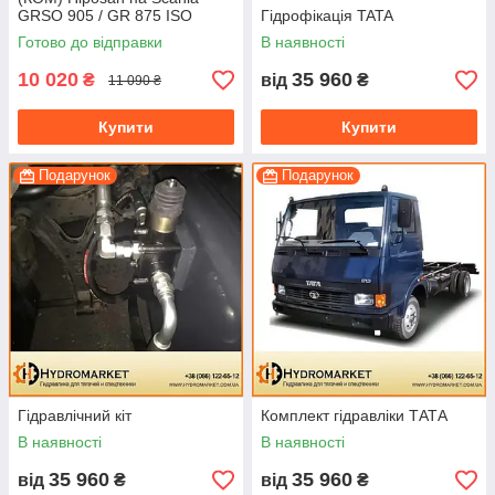
GRSO 905 / GR 875 ISO
Гідрофікація TATA
(пневматична)
Готово до відправки
В наявності
10 020
35 960
₴
від
₴
11 090 ₴
Купити
Купити
Подарунок
Подарунок
Гідравлічний кіт
Комплект гідравліки ТАТА
В наявності
В наявності
35 960
35 960
від
₴
від
₴