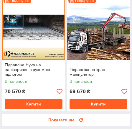
Подарунок
Подарунок
Гідравліка Hyva на
напівпричеп з рухомою
Гідравліка на кран-
підлогою
маніпулятор
В наявності
В наявності
70 570
69 670
₴
₴
Купити
Купити
Показати ще