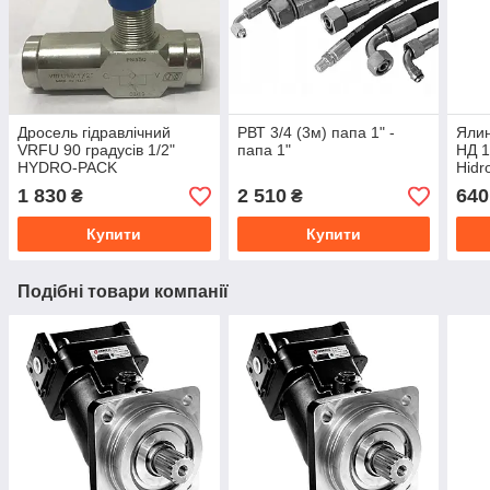
Дросель гідравлічний
РВТ 3/4 (3м) папа 1" -
Ялин
VRFU 90 градусів 1/2"
папа 1"
НД 1
HYDRO-PACK
Hidro
1 830
2 510
640
₴
₴
Купити
Купити
Подібні товари компанії