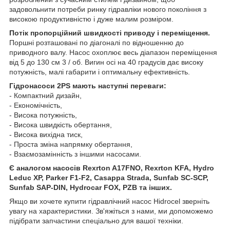
задовольнити потреби ринку гідравліки нового покоління з
високою продуктивністю і дуже малим розміром.
Потік пропорційний швидкості приводу і переміщення.
Поршні розташовані по діагоналі по відношенню до
приводного валу. Насос охоплює весь діапазон переміщення
від 5 до 130 см 3 / об. Вигин осі на 40 градусів дає високу
потужність, малі габарити і оптимальну ефективність.
Гідронасоси 2РЅ мають наступні переваги:
- Компактний дизайн,
- Економічність,
- Висока потужність,
- Висока швидкість обертання,
- Висока вихідна тиск,
- Проста зміна напрямку обертання,
- Взаємозамінність з іншими насосами.
Є аналогом насосів Rexrton A17FNO, Rexrton KFA, Hydro
Leduc XP, Parker F1-F2, Casappa Strada, Sunfab SC-SCP,
Sunfab SAP-DIN, Hydrocar FOX, PZB та інших.
Якщо ви хочете купити гідравлічний насос Hidrocel зверніть
увагу на характеристики. Зв'яжіться з нами, ми допоможемо
підібрати запчастини спеціально для вашої техніки.