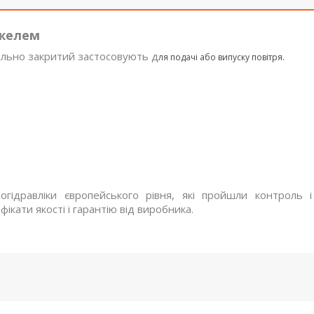
ажелем
льно закритий застосовують д
ля подачі або випуску повітря.
огідравліки європейського рівня, які пройшли контроль і
ікати якості і гарантію від виробника.