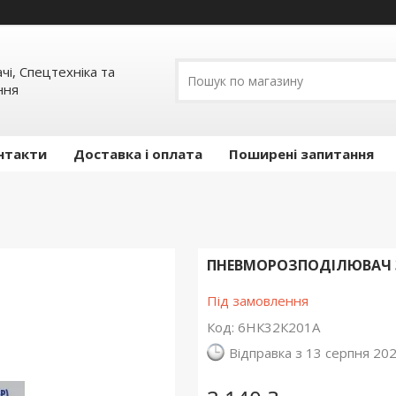
ачі, Спецтехніка та
ння
нтакти
Доставка і оплата
Поширені запитання
ПНЕВМОРОЗПОДІЛЮВАЧ 3/
Під замовлення
Код:
6НК32К201A
Відправка з 13 серпня 20