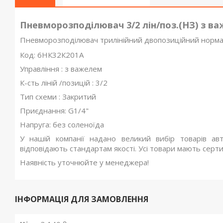
Пневморозподілювач 3/2 лін/поз.(НЗ) з в
Пневморозподілювач трилінійний двопозиційний норма
Код: 6НК32К201А
Управління : з важелем
К-сть ліній /позицій : 3/2
Тип схеми : Закритий
Приєднання: G1/4"
Напруга: без соленоїда
У нашій компанії надано великий вибір товарів авт
відповідають стандартам якості. Усі товари мають сертиф
Наявність уточнюйте у менеджера!
ІНФОРМАЦІЯ ДЛЯ ЗАМОВЛЕННЯ