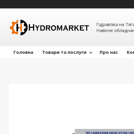
Гідравліка на Тяг
Навісне обладна
Головна
Товари та послуги
Про нас
Ко