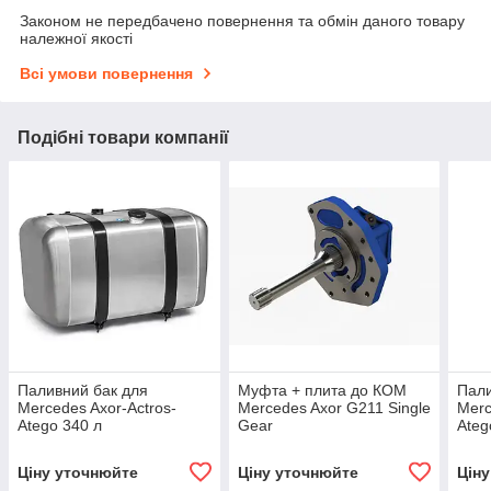
Законом не передбачено повернення та обмін даного товару
належної якості
Всі умови повернення
Подібні товари компанії
Паливний бак для
Муфта + плита до КОМ
Пали
Mercedes Axor-Actros-
Mercedes Axor G211 Single
Merc
Atego 340 л
Gear
Ateg
(810х700х700) Мерседес-
(106
Аксор-Актрос-Атего Seka
Мерс
Ціну уточнюйте
Ціну уточнюйте
Цін
Otomotiv
Атег