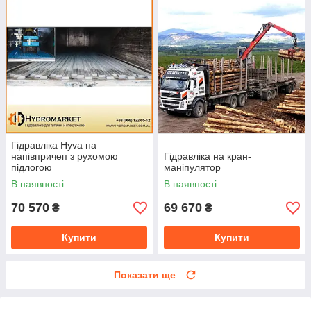
Гідравліка Hyva на
напівпричеп з рухомою
Гідравліка на кран-
підлогою
маніпулятор
В наявності
В наявності
70 570
69 670
₴
₴
Купити
Купити
Показати ще