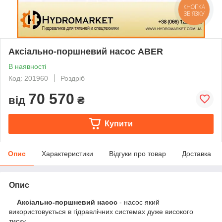
КНОПКА
ЗВ'ЯЗКУ
Аксіально-поршневий насос ABER
В наявності
Код: 201960
Роздріб
70 570
від
₴
Купити
Опис
Характеристики
Відгуки про товар
Доставка
Опис
Аксіально-поршневий насос
- насос який
використовується в гідравлічних системах дуже високого
тиску.