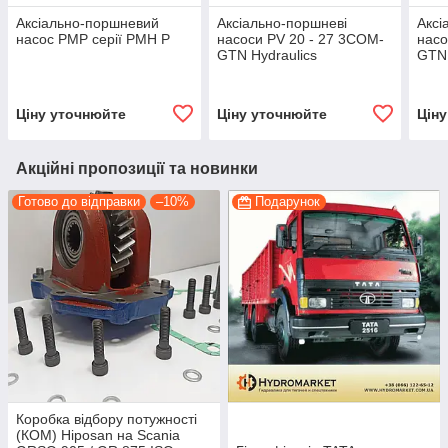
Аксіально-поршневий
Аксіально-поршневі
Аксі
насос PMP серії PMH P
насоси PV 20 - 27 3COM-
насо
GTN Hydraulics
GTN 
Ціну уточнюйте
Ціну уточнюйте
Цін
Акційні пропозиції та новинки
Готово до відправки
–10%
Подарунок
Коробка відбору потужності
(КОМ) Hiposan на Scania