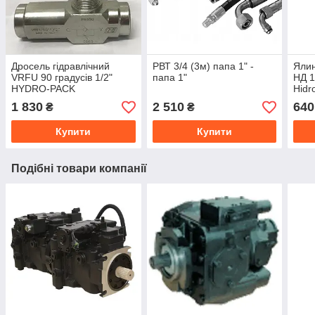
Дросель гідравлічний
РВТ 3/4 (3м) папа 1" -
Ялин
VRFU 90 градусів 1/2"
папа 1"
НД 1
HYDRO-PACK
Hidro
1 830
2 510
640
₴
₴
Купити
Купити
Подібні товари компанії