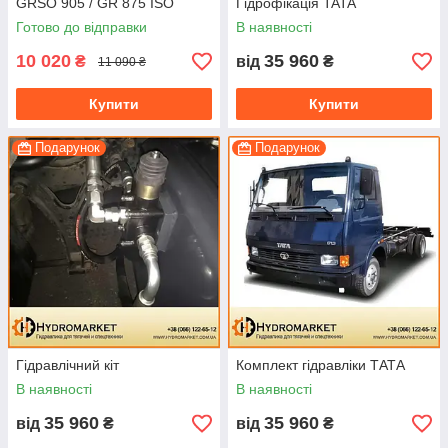
GRSO 905 / GR 875 ISO
Гідрофікація TATA
(пневматична)
Готово до відправки
В наявності
10 020
35 960
₴
від
₴
11 090 ₴
Купити
Купити
Подарунок
Подарунок
Гідравлічний кіт
Комплект гідравліки ТАТА
В наявності
В наявності
35 960
35 960
від
₴
від
₴