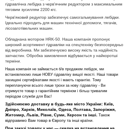
гідравлічна лебідка з черв'ячним редуктором з максимальним
тяговим зусиллям 2200 кгс.
Черв'яковий редуктор забезпечує самогальмування лебідки.
Ідеально підходить для машин технічної допомоги, тягачів,
лісозаготівельних машин.
Обладнана мотором HRK-50. Наша компанія пропонує
широкий асортимент гідравліки на спецтехніку безпосередньо
від виробника. Ми забезпечуємо високу якість та надійність
запчастин. Обробка замовлення відбувається у найкоротші
терміни.
Наша компанія не займається б/в продажем лебідок, ми
встановлюємо лише НОВУ гідравліку вищої якості.
Наші товари
захищені
сертифікатами
якості і мають гарантію.
Тому
переплачуючи всього лише трохи за нову гідравліку -
Ви
отримуєте товар з гарантійним терміном і більш тривалим
періодом служби для Вас!
Здійснюємо доставку в будь-яке місто України: Київ,
Дніпро, Харків, Миколаїв, Одеса, Полтава, Запоріжжя,
Житомир, Львів, Рівне, Суми, Херсон та інші.
Також
відправимо Вам товар в Європу та інші країни.
При заказі товару у нас ― скидка на встановлення на