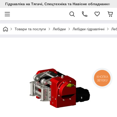
Гідравліка на Тягачі, Спецтехніка та Навісне обладнання
Товари та послуги
Лебідки
Лебідки гідравлічні
Леб
КНОПКА
ЗВ'ЯЗКУ