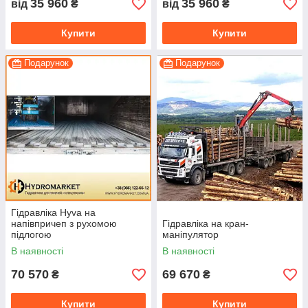
35 960
35 960
від
₴
від
₴
Купити
Купити
Подарунок
Подарунок
Гідравліка Hyva на
напівпричеп з рухомою
Гідравліка на кран-
підлогою
маніпулятор
В наявності
В наявності
70 570
69 670
₴
₴
Купити
Купити