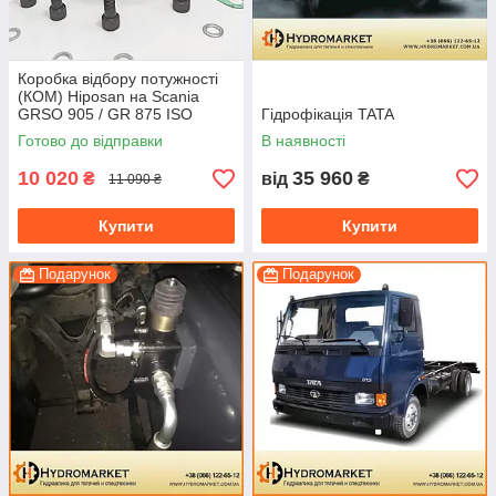
Коробка відбору потужності
(КОМ) Hiposan на Scania
GRSO 905 / GR 875 ISO
Гідрофікація TATA
(пневматична)
Готово до відправки
В наявності
10 020
35 960
₴
від
₴
11 090 ₴
Купити
Купити
Подарунок
Подарунок