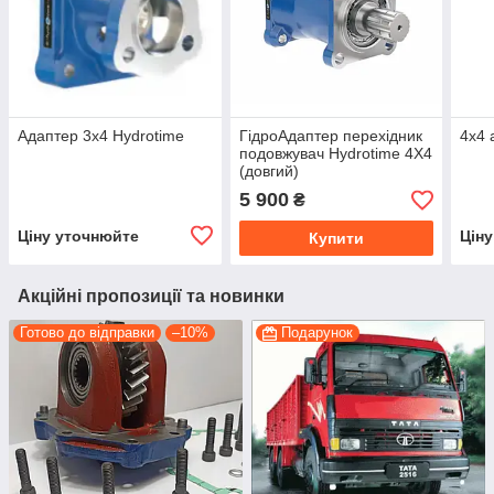
Адаптер 3х4 Hydrotime
ГідроАдаптер перехідник
4х4 
подовжувач Hydrotime 4X4
(довгий)
5 900
₴
Ціну уточнюйте
Цін
Купити
Акційні пропозиції та новинки
Готово до відправки
–10%
Подарунок