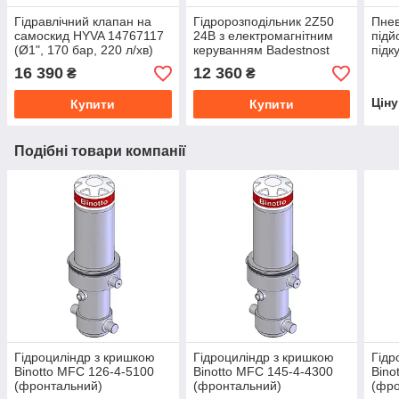
Гідравлічний клапан на
Гідророзподільник 2Z50
Пне
самоскид HYVA 14767117
24В з електромагнітним
підй
(Ø1", 170 бар, 220 л/хв)
керуванням Badestnost
підк
HYV
16 390
12 360
₴
₴
Цін
Купити
Купити
Подібні товари компанії
Гідроциліндр з кришкою
Гідроциліндр з кришкою
Гідр
Binotto MFC 126-4-5100
Binotto MFC 145-4-4300
Bino
(фронтальний)
(фронтальний)
(фро