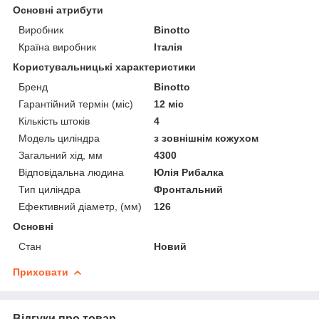
Основні атрибути
Виробник
Binotto
Країна виробник
Італія
Користувальницькі характеристики
Бренд
Binotto
Гарантійний термін (міс)
12 міс
Кількість штоків
4
Модель циліндра
з зовнішнім кожухом
Загальний хід, мм
4300
Відповідальна людина
Юлія Рибалка
Тип циліндра
Фронтальний
Ефективний діаметр, (мм)
126
Основні
Стан
Новий
Приховати
Відгуки про товар