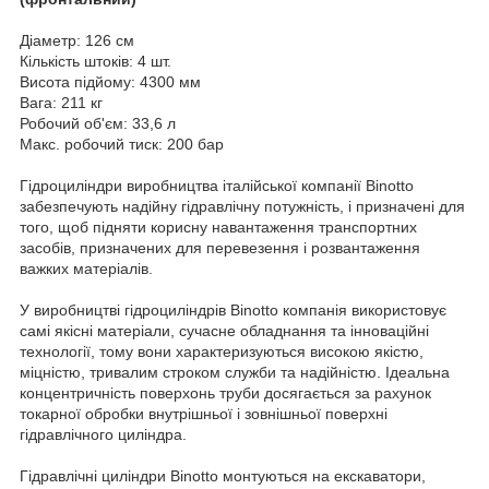
Діаметр: 126 см
Кількість штоків: 4 шт.
Висота підйому: 4300 мм
Вага: 211 кг
Робочий об'єм: 33,6 л
Макс. робочий тиск: 200 бар
Гідроциліндри виробництва італійської компанії Binotto
забезпечують надійну гідравлічну потужність, і призначені для
того, щоб підняти корисну навантаження транспортних
засобів, призначених для перевезення і розвантаження
важких матеріалів.
У виробництві гідроциліндрів Binotto компанія використовує
самі якісні матеріали, сучасне обладнання та інноваційні
технології, тому вони характеризуються високою якістю,
міцністю, тривалим строком служби та надійністю. Ідеальна
концентричність поверхонь труби досягається за рахунок
токарної обробки внутрішньої і зовнішньої поверхні
гідравлічного циліндра.
Гідравлічні циліндри Binotto монтуються на екскаватори,