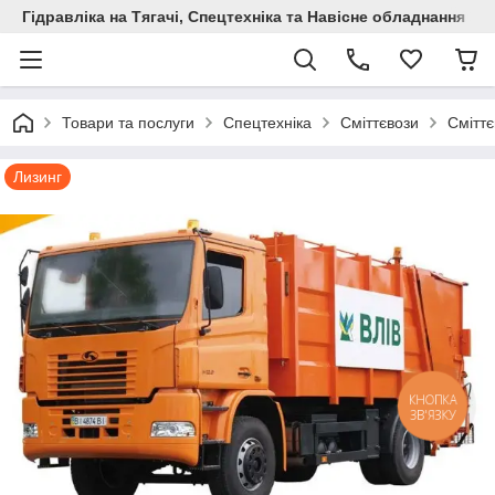
Гідравліка на Тягачі, Спецтехніка та Навісне обладнання
Товари та послуги
Спецтехніка
Сміттєвози
Сміттє
Лизинг
КНОПКА
ЗВ'ЯЗКУ