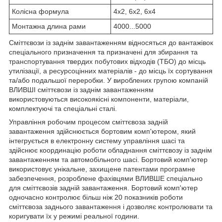
Колісна формула
4х2, 6х2, 6х4
Монтажна длина рами
4000...5000
Сміттєвози із заднім завантаженням відносяться до вантажівок
спеціального призначення та призначені для збирання та
транспортування твердих побутових відходів (ТБО) до місць
утилізації, а ресурсоцінних матеріалів - до місць їх сортування
та/або подальшої переробки. У вироблених групою компаній
ВЛИВШІ сміттєвози із заднім завантаженням
використовуються високоякісні компоненти, матеріали,
комплектуючі та спеціальні сталі.
Управління робочим процесом сміттєвоза задній
завантаження здійснюється бортовим комп'ютером, який
інтегрується в електронну систему управління шасі та
здійснює координацію роботи обладнання сміттєвозу із заднім
завантаженням та автомобільного шасі. Бортовий комп'ютер
використовує унікальне, захищене патентами програмне
забезпечення, розроблене фахівцями ВЛИВШЕ спеціально
для сміттєвозів задній завантаження. Бортовий комп'ютер
одночасно контролює більш ніж 20 показників роботи
сміттєвоза заднього завантаження і дозволяє контролювати та
коригувати їх у режимі реальної години.