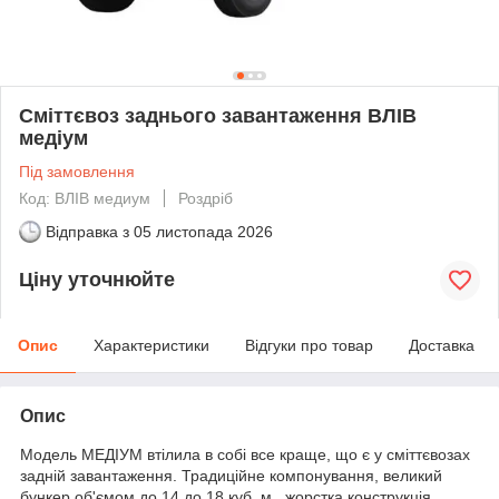
Сміттєвоз заднього завантаження ВЛІВ
медіум
Під замовлення
Код: ВЛIВ медиум
Роздріб
Відправка з
05 листопада 2026
Ціну уточнюйте
Опис
Характеристики
Відгуки про товар
Доставка
Опис
Модель МЕДІУМ втілила в собі все краще, що є у сміттєвозах
задній завантаження. Традиційне компонування, великий
бункер об'ємом до 14 до 18 куб. м., жорстка конструкція,