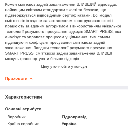
Кожен сміттєвоз задній завантаження ВЛИВШИЙ відповідає
найвищим світовим стандартам якості та безпеки, що
підтверджується відповідними сертифікатами. Всі моделі
сміттєвозів із заднім завантаженням конструктивно схожі і
працюють за єдиним алгоритмом з використанням унікальної
технології розумного пресування відходів SMART PRESS, яка
аналізує та управляє процесом ущільнення, тим самим
підвищуючи коефіцієнт пресування сміттєвоза задній
завантаження. Завдяки технології розумного пресування
SMART PRESS, сміттєвози задній завантаження ВЛИВШІ
можуть транспортувати більше відходів.
Ціну уточнюйте у консул
Приховати
Характеристики
Основні атрибути
Виробник
Гідропривід
Країна виробник
Україна