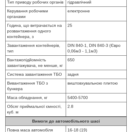
Тип приводу робочих органів
гідравлічний
Керування робочими
електронне
органами
Година, що витрачається на
25
розвантаження одного
контейнера, з
Завантаження контейнерів,
DIN 840-1, DIN 840-3 (Євро
тип
0,06м3 - 1,1м3)
Вантажопідйомність
650
завантажувача, не менше, кг
Система завантаження ТБО
задня
Вивантаження ТБО з
виштовхувальною плитою
бункера
Маса обладнання, кг
5400-5700
Обсяг приймальної ємності,
2.8
куб. м
Вимоги до автомобільного шасі
Повна маса автомобіля
16-18 (19)