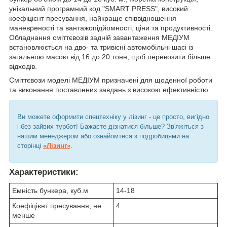
унікальний програмний код "SMART PRESS", високий
коефіцієнт пресування, найкраще співвідношення
маневреності та вантажопідйомності, ціни та продуктивності.
Обладнання сміттєвозів задній завантаження МЕДІУМ
встановлюється на дво- та тривісні автомобільні шасі із
загальною масою від 16 до 20 тонн, щоб перевозити більше
відходів.
Сміттєвози моделі МЕДІУМ призначені для щоденної роботи
та виконання поставлених завдань з високою ефективністю.
Ви можете оформити спецтехніку у лізинг - це просто, вигідно
і без зайвих турбот! Бажаєте дізнатися більше? Зв'яжіться з
нашим менеджером або ознайомтеся з подробицями на
сторінці
«Лізинг»
.
Характеристики:
Емність бункера, куб.м
14-18
Коефіцієнт пресування, не
4
менше