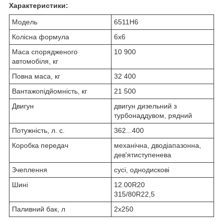
Характеристики:
Модель
6511H6
Колісна формула
6x6
Маса спорядженого
10 900
автомобіля, кг
Повна маса, кг
32 400
Вантажопідйомність, кг
21 500
Двигун
двигун дизельний з
турбонаддувом, рядний
Потужність, л. с.
362...400
Коробка передач
механічна, дводіапазонна,
дев'ятиступенева
Зчеплення
сусі, однодискові
Шині
12.00R20
315/80R22,5
Паливний бак, л
2x250