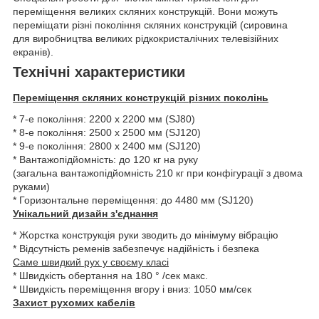
переміщення великих скляних конструкцій. Вони можуть
переміщати різні покоління скляних конструкцій (сировина
для виробництва великих рідкокристалічних телевізійних
екранів).
Технічні характеристики
Переміщення скляних конструкцій різних поколінь
* 7-е покоління: 2200 x 2200 мм (SJ80)
* 8-е покоління: 2500 x 2500 мм (SJ120)
* 9-е покоління: 2800 x 2400 мм (SJ120)
* Вантажопідйомність: до 120 кг на руку
(загальна вантажопідйомність 210 кг при конфігурації з двома
руками)
* Горизонтальне переміщення: до 4480 мм (SJ120)
Унікальний дизайн з'єднання
* Жорстка конструкція руки зводить до мінімуму вібрацію
* Відсутність ременів забезпечує надійність і безпека
Саме швидкий рух у своєму класі
* Швидкість обертання на 180 ° /сек макс.
* Швидкість переміщення вгору і вниз: 1050 мм/сек
Захист рухомих кабелів