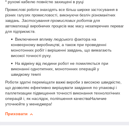
* рухомі кабелю повністю захищені в руці
Промислові роботи знаходять все більш широке застосування в
різних галузях промисловості, виконуючи безліч різноманітних
Застосування промислових роботів
завдань.
для
автоматизації виробничих процесів має масу незаперечних переваг
для підприємств.
Виключення впливу людського фактора на
конвеєрному виробництві, а також при проведенні
монотонних робіт і вирішенні завдань, що вимагають
високої точності руху.
На відміну від людини робот не помиляється при
виконанні однотипних, монотонних операцій у
швидкому темпі
Роботи здатні переміщати важкі вироби з високою швидкістю,
що дозволяє ефективно вирішувати завдання по упаковці і
паллетизации підвищення точності виконання технологічних
операцій і, як наслідок, поліпшення качестваНаличие
уточнюйте у менеджера!
Приховати