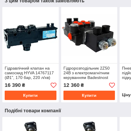
З цим товаром також замовляють
Гідравлічний клапан на
Гідророзподільник 2Z50
Пне
самоскид HYVA 14767117
24В з електромагнітним
підй
(Ø1", 170 бар, 220 л/хв)
керуванням Badestnost
підк
HYV
16 390
12 360
₴
₴
Цін
Купити
Купити
Подібні товари компанії