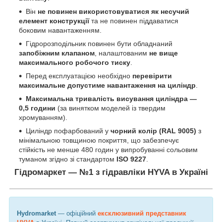
Він
не повинен використовуватися як несучий
елемент конструкції
та не повинен піддаватися
боковим навантаженням.
Гідророзподільник повинен бути обладнаний
запобіжним клапаном
, налаштованим
не вище
максимального робочого тиску
.
Перед експлуатацією необхідно
перевірити
максимальне допустиме навантаження на циліндр
.
Максимальна тривалість висування циліндра —
0,5 години
(за винятком моделей із твердим
хромуванням).
Циліндр пофарбований у
чорний колір (RAL 9005)
з
мінімальною товщиною покриття, що забезпечує
стійкість не менше 480 годин у випробуванні сольовим
туманом згідно зі стандартом
ISO 9227
.
Гідромаркет — №1 з гідравліки HYVA в Україні
Hydromarket
— офіційний
ексклюзивний представник