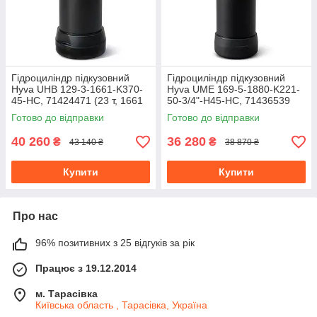
Гідроциліндр підкузовний
Гідроциліндр підкузовний
Hyva UHB 129-3-1661-K370-
Hyva UME 169-5-1880-K221-
45-HC, 71424471 (23 т, 1661
50-3/4"-H45-HC, 71436539
хід)
(18-28 т, 1880 хід)
Готово до відправки
Готово до відправки
40 260
36 280
₴
₴
43 140 ₴
38 870 ₴
Купити
Купити
Про нас
96% позитивних з 25 відгуків за рік
Працює з 19.12.2014
м. Тарасівка
Київська область , Тарасівка, Україна