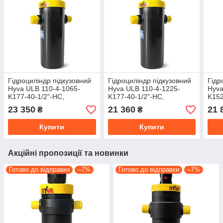
Гідроциліндр підкузовний
Гідроциліндр підкузовний
Гідр
Hyva ULB 110-4-1065-
Hyva ULB 110-4-1225-
Hyva
K177-40-1/2"-HC,
K177-40-1/2"-HC,
K152
71418305 (7-13 т, 1065
71418351 (7-12 т, 1225
7144
23 350
21 360
21 
₴
₴
хід)
хід)
хід)
Купити
Купити
Акційні пропозиції та новинки
Готово до відправки
–7%
Готово до відправки
–7%