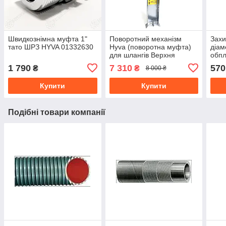
Швидкознімна муфта 1"
Поворотний механізм
Захи
тато ШРЗ HYVA 01332630
Hyva (поворотна муфта)
діам
для шлангів Верхня
обпл
частина
гнуч
1 790
7 310
570
₴
₴
8 000 ₴
Купити
Купити
Подібні товари компанії