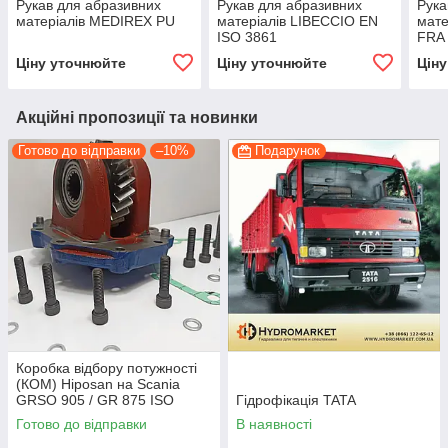
Рукав для абразивних
Рукав для абразивних
Рука
матеріалів MEDIREX PU
матеріалів LIBECCIO EN
мате
ISO 3861
FRA
Ціну уточнюйте
Ціну уточнюйте
Цін
Акційні пропозиції та новинки
Готово до відправки
–10%
Подарунок
Коробка відбору потужності
(КОМ) Hiposan на Scania
GRSO 905 / GR 875 ISO
Гідрофікація TATA
(пневматична)
Готово до відправки
В наявності