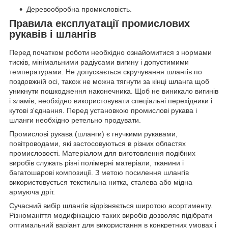
Деревообробна промисловість.
Правила експлуатації промислових
рукавів і шлангів
Перед початком роботи необхідно ознайомитися з нормами
тисків, мінімальними радіусами вигину і допустимими
температурами. Не допускається скручування шлангів по
поздовжній осі, також не можна тягнути за кінці шланга щоб
уникнути пошкодження наконечника. Щоб не виникало вигинів
і зламів, необхідно використовувати спеціальні перехідники і
кутові з'єднання. Перед установкою промислові рукава і
шланги необхідно ретельно продувати.
Промислові рукава (шланги) є гнучкими рукавами,
повітроводами, які застосовуються в різних областях
промисловості. Матеріалом для виготовлення подібних
виробів служать різні полімерні матеріали, тканини і
багатошарові композиції. З метою посилення шлангів
використовується текстильна нитка, сталева або мідна
армуюча дріт.
Сучасний вибір шлангів відрізняється широтою асортименту.
Різноманіття модифікацією таких виробів дозволяє підібрати
оптимальний варіант для використання в конкретних умовах і