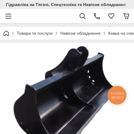
Гідравліка на Тягачі, Спецтехніка та Навісне обладнання
Товари та послуги
Навісне обладнання
Ковші на спе
КНОПКА
ЗВ'ЯЗКУ