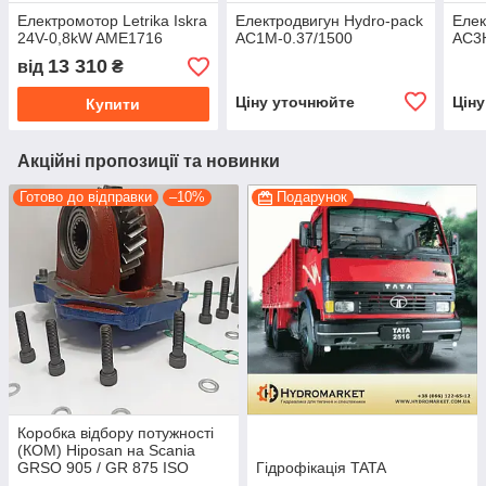
Електромотор Letrika Iskra
Електродвигун Hydro-pack
Елек
24V-0,8kW AME1716
AC1M-0.37/1500
AC3H
13 310
від
₴
Ціну уточнюйте
Цін
Купити
Акційні пропозиції та новинки
Готово до відправки
–10%
Подарунок
Коробка відбору потужності
(КОМ) Hiposan на Scania
GRSO 905 / GR 875 ISO
Гідрофікація TATA
(пневматична)