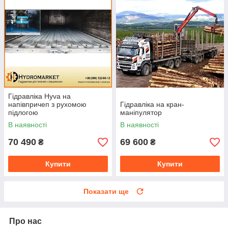
Гідравліка Hyva на
напівпричеп з рухомою
Гідравліка на кран-
підлогою
маніпулятор
В наявності
В наявності
70 490
69 600
₴
₴
Купити
Купити
Показати ще
Про нас