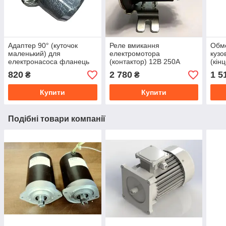
Адаптер 90° (куточок
Реле вмикання
Обм
маленький) для
електромотора
кузо
електронасоса фланець
(контактор) 12В 250А
(кін
3/8" Q30
(684-1291-212-17)
разо
820
2 780
1 5
₴
₴
HIDROS
12V/
Купити
Купити
Подібні товари компанії