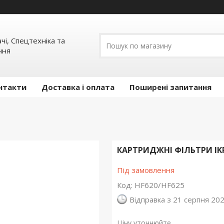
ачі, Спецтехніка та
ння
нтакти
Доставка і оплата
Поширені запитання
КАРТРИДЖНІ ФІЛЬТРИ IKR
Під замовлення
Код:
HF620/HF625
Відправка з 21 серпня 20
Ціну уточнюйте