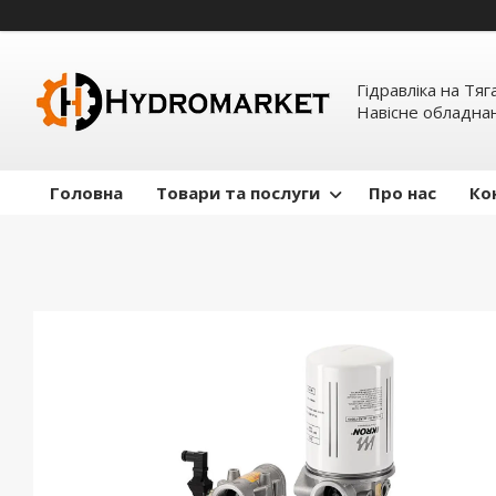
Гідравліка на Тяг
Навісне обладна
Головна
Товари та послуги
Про нас
Ко