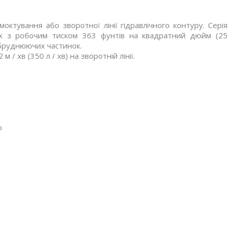
моктування або зворотної лінії гідравлічного контуру. Серія
ах з робочим тиском 363 фунтів на квадратний дюйм (25
абруднюючих частинок.
 м / хв (350 л / хв) на зворотній лінії.
о