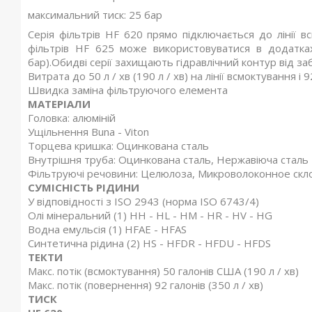
максимальний тиск: 25 бар
Серія фільтрів HF 620 прямо підключається до лінії вс
фільтрів HF 625 може використовуватися в додатк
бар).Обидві серії захищають гідравлічний контур від з
Витрата до 50 л / хв (190 л / хв) на лінії всмоктування і 92
Швидка заміна фільтруючого елемента
МАТЕРІАЛИ
Головка: алюміній
Ущільнення Buna - Viton
Торцева кришка: Оцинкована сталь
Внутрішня труба: Оцинкована сталь, Нержавіюча сталь
Фільтруючі речовини: Целюлоза, Микроволоконное скл
СУМІСНІСТЬ РІДИНИ
У відповідності з ISO 2943 (норма ISO 6743/4)
Олі мінеральний (1) HH - HL - HM - HR - HV - HG
Водна емульсія (1) HFAE - HFAS
Синтетична рідина (2) HS - HFDR - HFDU - HFDS
ТЕКТИ
Макс. потік (всмоктування) 50 галонів США (190 л / хв)
Макс. потік (повернення) 92 галонів (350 л / хв)
ТИСК