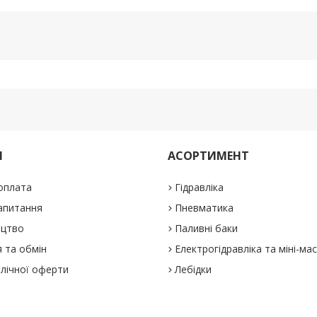
М
АСОРТИМЕНТ
 оплата
Гідравліка
апитання
Пневматика
ицтво
Паливні баки
 та обмін
Електрогідравліка та міні-ма
блічної оферти
Лебідки