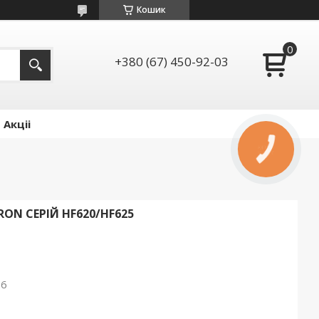
Кошик
+380 (67) 450-92-03
Акціі
КНОПКА
ЗВ'ЯЗКУ
ON СЕРІЙ HF620/HF625
26