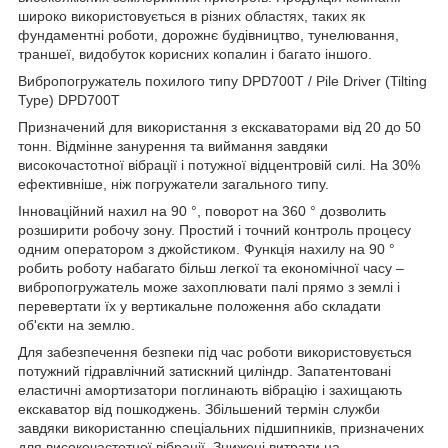
широко використовується в різних областях, таких як
фундаментні роботи, дорожнє будівництво, тунелювання,
траншеї, видобуток корисних копалин і багато іншого.
Вибропогружатель похилого типу DPD700T / Pile Driver (Tilting
Type) DPD700T
Призначений для використання з екскаваторами від 20 до 50
тонн. Відмінне занурення та виймання завдяки
високочастотної вібрації і потужної відцентровій силі. На 30%
ефективніше, ніж погружатели загального типу.
Інноваційний нахил на 90 °, поворот на 360 ° дозволить
розширити робочу зону. Простий і точний контроль процесу
одним оператором з джойстиком. Функція нахилу на 90 °
робить роботу набагато більш легкої та економічної часу –
вибропогружатель може захоплювати палі прямо з землі і
перевертати їх у вертикальне положення або складати
об'єкти на землю.
Для забезпечення безпеки під час роботи використовується
потужний гідравлічний затискний циліндр. Запатентовані
еластичні амортизатори поглинають вібрацію і захищають
екскаватор від пошкоджень. Збільшений термін служби
завдяки використанню спеціальних підшипників, призначених
для високочастотної вібрації. Знижені витрати на