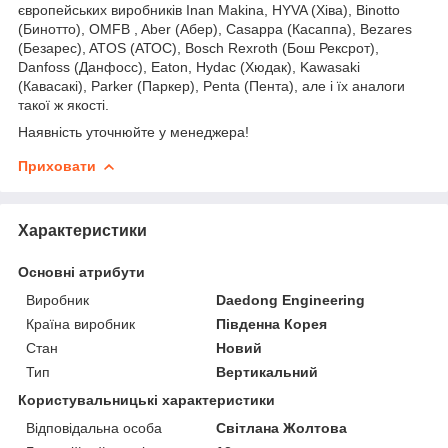
європейських виробників Inan Makina, HYVA (Хіва), Binotto
(Бинотто), OMFB , Aber (Абер), Casappa (Касаппа), Bezares
(Безарес), ATOS (АТОС), Bosch Rexroth (Бош Рексрот),
Danfoss (Данфосс), Eaton, Hydac (Хюдак), Kawasaki
(Кавасакі), Parker (Паркер), Penta (Пента), але і їх аналоги
такої ж якості.
Наявність уточнюйте у менеджера!
Приховати
Характеристики
Основні атрибути
Виробник
Daedong Engineering
Країна виробник
Південна Корея
Стан
Новий
Тип
Вертикальний
Користувальницькі характеристики
Відповідальна особа
Світлана Жолтова