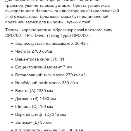
транспортування та експлуатацію. Проста установка з
використанням гідравлічної односторонньої гиравлической
лінії екскаватора. Додатково може бути встановлений
подвійний затиск для широких і вузьких труб.
Технічні характеристики віброзанурювачі похилого типу
DPD700T / Pile Driver (Tilting Type) DPD700T:
Застосовується на екскаваторі 36-42 т
Частота 2700 об/хв
Відцентрова сила 570 KN
Ексцентриковий момент 7 кгм
Встановлений тиск масла 270 кг/см2
Необхідний потік масла 330 л/хв
Висота (A) 2380 мм
Довжина (B) 1460 мм
Ширина (C) 780 мм
Верхній штифт (D) 345 мм
Затискач (E) 35 мм
Кут повороту / нахилу 360 / 90 град