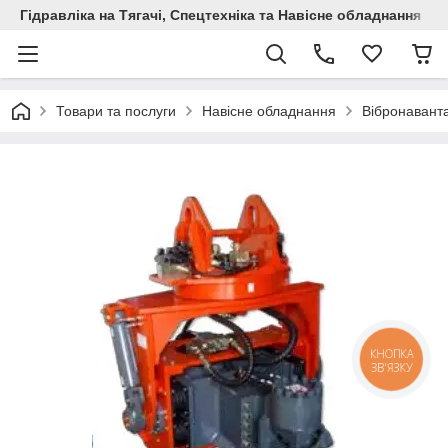
Гідравліка на Тягачі, Спецтехніка та Навісне обладнання
Товари та послуги
Навісне обладнання
Вібронавант
КНОПКА
ЗВ'ЯЗКУ