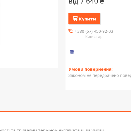
від
7 640 ₴
Купити
+380 (67) 450-92-03
Київстар
Законом не передбачено повер
ності та тривалим терміном експлуатації за умови