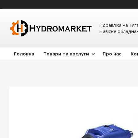
Гідравліка на Тяг
Навісне обладна
Головна
Товари та послуги
Про нас
Ко