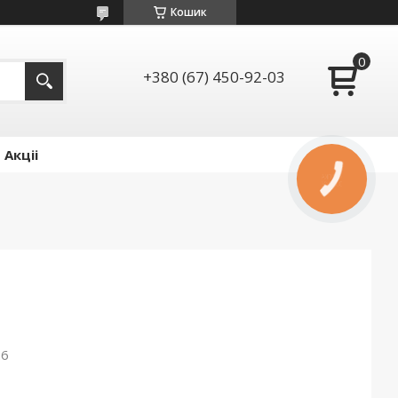
Кошик
+380 (67) 450-92-03
Акціі
КНОПКА
ЗВ'ЯЗКУ
26