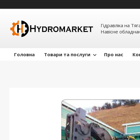
Гідравліка на Тяг
Навісне обладна
Головна
Товари та послуги
Про нас
Ко