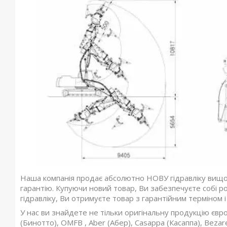
Наша компанія продає абсолютно НОВУ гідравліку вищої 
гарантію. Купуючи новий товар, Ви забезпечуєте собі ро
гідравліку, Ви отримуєте товар з гарантійним терміном і
У нас ви знайдете не тільки оригінальну продукцію європ
(Бинотто), OMFB , Aber (Абер), Casappa (Касаппа), Beza