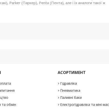
кі), Parker (Паркер), Penta (Пента), але і їх аналоги такої ж
М
АСОРТИМЕНТ
 оплата
Гідравліка
апитання
Пневматика
ицтво
Паливні баки
 та обмін
Електрогідравліка та міні-ма