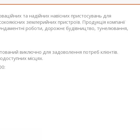
оваційних та надійних навісних пристосувань для
сокоякісних землерийних пристроїв. Продукція компанії
фундаментні роботи, дорожнє будівництво, тунелювання,
тований виключно для задоволення потреб клієнтів.
одоступних місцях.
00: