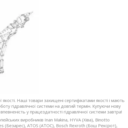
якості. Наші товари захищені сертифікатами якості і мають
боту гідравлічної системи на довгий термін. Купуючи нову
 впевненість у працездатності гідравлічної системи завтра!
ейських виробників Inan Makina, HYVA (Хіва), Binotto
res (Безарес), ATOS (АТОС), Bosch Rexroth (Бош Рексрот),