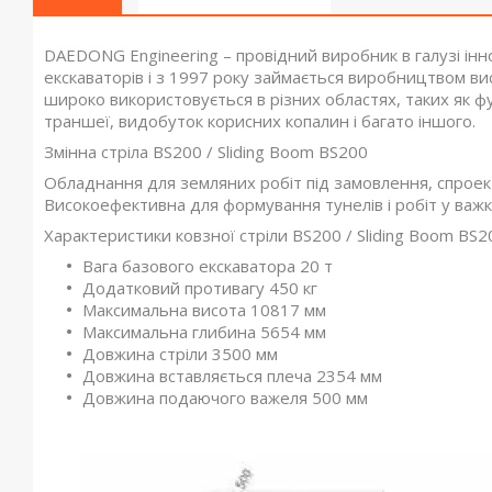
DAEDONG Engineering – провідний виробник в галузі інн
екскаваторів і з 1997 року займається виробництвом ви
широко використовується в різних областях, таких як 
траншеї, видобуток корисних копалин і багато іншого.
Змінна стріла BS200 / Sliding Boom BS200
Обладнання для земляних робіт під замовлення, спроек
Високоефективна для формування тунелів і робіт у важк
Характеристики ковзної стріли BS200 / Sliding Boom BS2
Вага базового екскаватора 20 т
Додатковий противагу 450 кг
Максимальна висота 10817 мм
Максимальна глибина 5654 мм
Довжина стріли 3500 мм
Довжина вставляється плеча 2354 мм
Довжина подаючого важеля 500 мм