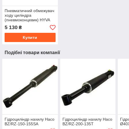
Пневматичний обмежувач
ходу циліндра
(пневмоконцевик) HYVA
14700506
5 130
₴
Купити
Подібні товари компанії
Гідроциліндр нахилу Haco
Гідроциліндр нахилу Haco
Гідр
BZ/RZ-150-155SA
BZ/RZ-200-135T
Ø40