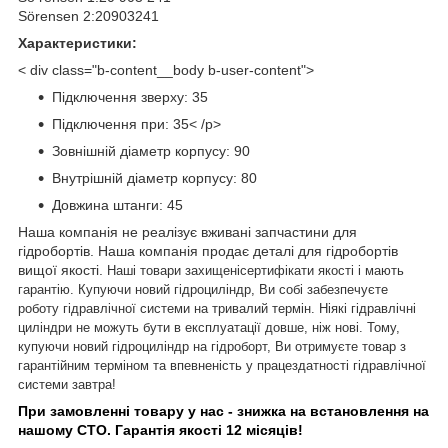
Sörensen 2:20903241
Характеристики:
< div class="b-content__body b-user-content">
Підключення зверху: 35
Підключення при: 35< /p>
Зовнішній діаметр корпусу: 90
Внутрішній діаметр корпусу: 80
Довжина штанги: 45
Наша компанія не реалізує вживані запчастини для
гідробортів. Наша компанія продає деталі для гідробортів
вищої якості.
Наші товари захищені
сертифікати якості
і мають
гарантію.
Купуючи новий гідроциліндр, Ви собі забезпечуєте
роботу гідравлічної системи на тривалий термін. Ніякі гідравлічні
циліндри не можуть бути в експлуатації довше, ніж нові.
Тому,
купуючи новий гідроциліндр на гідроборт, Ви отримуєте товар з
гарантійним терміном та впевненість у працездатності гідравлічної
системи завтра!
При замовленні товару у нас - знижка на встановлення на
нашому СТО. Гарантія якості 12 місяців!