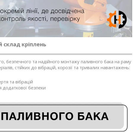
 склад кріплень
го, безпечного та надійного монтажу паливного бака на раму
ріалів, стійких до вібрацій, корозії та тривалих навантажень:
ертя та вібрацій
я додаткової безпеки