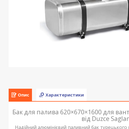
Опис
Характеристики
Бак для палива 620×670×1600 для ванта
від Duzce Sagl
Надійний алюмінієвий паливний бак турецького в