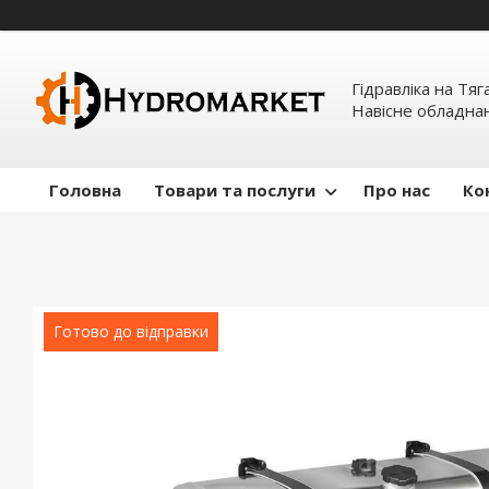
Гідравліка на Тяг
Навісне обладна
Головна
Товари та послуги
Про нас
Ко
Готово до відправки