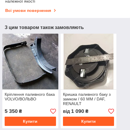
належної якості
Всі умови повернення
З цим товаром також замовляють
Кріплення паливного бака
Кришка паливного баку з
VOLVO/ВОЛЬВО
замком / 60 MM / DAF,
RENAULT
5 350
1 090
₴
від
₴
Купити
Купити