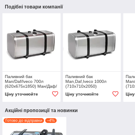
Подібні товари компанії
Паливний бак
Паливний бак
Пали
Man/Daf/Iveco 700л
Man,Daf,Iveco 1000л
Man/
(620х675х1850) Ман/Даф/
(710х710х2050)
(710
Івеко
Ман,Даф,Івеко
Івек
Ціну уточнюйте
Ціну уточнюйте
Цін
Акційні пропозиції та новинки
Готово до відправки
–4%