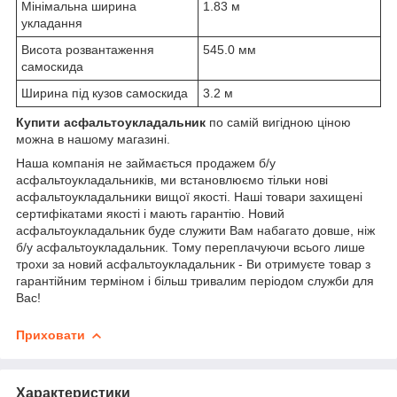
Мінімальна ширина
1.83 м
укладання
Висота розвантаження
545.0 мм
самоскида
Ширина під кузов самоскида
3.2 м
Купити асфальтоукладальник
по самій вигідною ціною
можна в нашому магазині.
Наша компанія не займається продажем б/у
асфальтоукладальників, ми встановлюємо тільки нові
асфальтоукладальники вищої якості. Наші товари захищені
сертифікатами якості і мають гарантію. Новий
асфальтоукладальник буде служити Вам набагато довше, ніж
б/у асфальтоукладальник. Тому переплачуючи всього лише
трохи за новий асфальтоукладальник - Ви отримуєте товар з
гарантійним терміном і більш тривалим періодом служби для
Вас!
Приховати
Характеристики