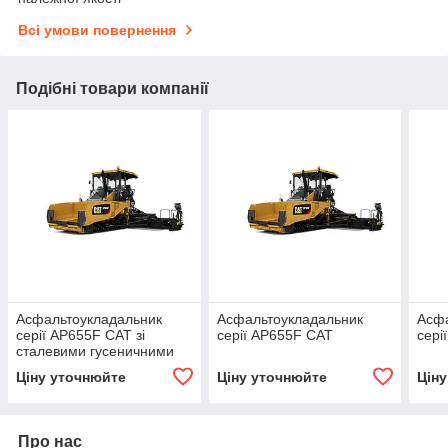
Всі умови повернення
Подібні товари компанії
Асфальтоукладальник
Асфальтоукладальник
Асфа
серії AP655F САТ зі
серії AP655F САТ
сері
сталевими гусеничними
стрічками
Ціну уточнюйте
Ціну уточнюйте
Цін
Про нас