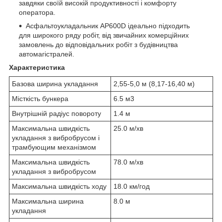
завдяки своїй високій продуктивності і комфорту
оператора.
Асфальтоукладальник AP600D ідеально підходить
для широкого ряду робіт, від звичайних комерційних
замовлень до відповідальних робіт з будівництва
автомагістралей.
Характеристика
Базова ширина укладання
2,55-5,0 м (8,17-16,40 м)
Місткість бункера
6.5 м3
Внутрішній радіус повороту
1.4 м
Максимальна швидкість
25.0 м/хв
укладання з вибробрусом і
трамбующим механізмом
Максимальна швидкість
78.0 м/хв
укладання з вибробрусом
Максимальна швидкість ходу
18.0 км/год
Максимальна ширина
8.0 м
укладання