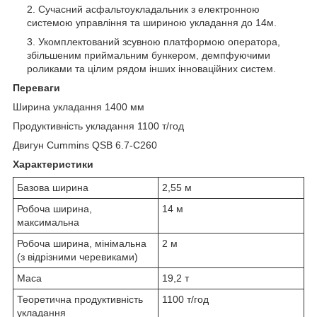
Сучасний асфальтоукладальник з електронною
системою управління та шириною укладання до 14м.
Укомплектований зсувною платформою оператора,
збільшеним приймальним бункером, демпфуючими
роликами та цілим рядом інших інноваційних систем.
Переваги
Ширина укладання 1400 мм
Продуктивність укладання 1100 т/год
Двигун Cummins QSB 6.7-C260
Характеристики
Базова ширина
2,55 м
Робоча ширина,
14 м
максимальна
Робоча ширина, мінімальна
2 м
(з відрізними черевиками)
Маса
19,2 т
Теоретична продуктивність
1100 т/год
укладання