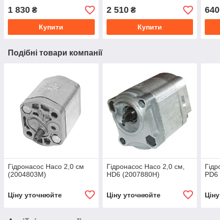
1 830
2 510
640
₴
₴
Купити
Купити
Подібні товари компанії
Гідронасос Haco 2,0 см
Гідронасос Haco 2,0 см,
Гідр
(2004803M)
HD6 (2007880H)
PD6 
Ціну уточнюйте
Ціну уточнюйте
Цін