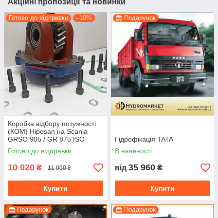
Акційні пропозиції та новинки
Готово до відправки
–10%
Подарунок
Коробка відбору потужності
(КОМ) Hiposan на Scania
GRSO 905 / GR 875 ISO
Гідрофікація TATA
(пневматична)
Готово до відправки
В наявності
10 020
35 960
₴
від
₴
11 090 ₴
Купити
Купити
Подарунок
Подарунок