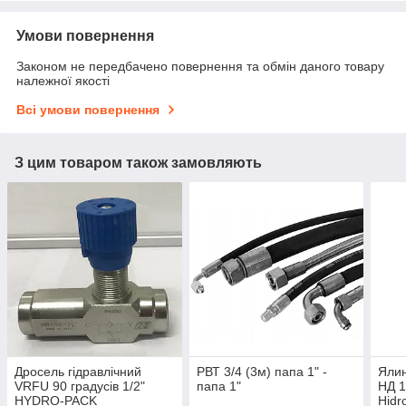
Умови повернення
Законом не передбачено повернення та обмін даного товару
належної якості
Всі умови повернення
З цим товаром також замовляють
Дросель гідравлічний
РВТ 3/4 (3м) папа 1" -
Ялин
VRFU 90 градусів 1/2"
папа 1"
НД 1
HYDRO-PACK
Hidro