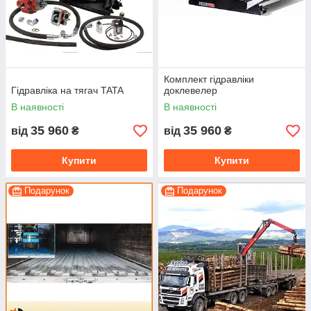
Комплект гідравліки
Гідравліка на тягач TATA
доклевелер
В наявності
В наявності
35 960
35 960
від
₴
від
₴
Купити
Купити
Подарунок
Подарунок