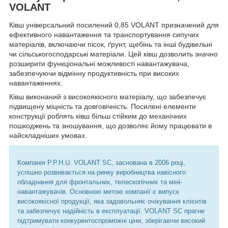
VOLANT
Ківш універсальний посилений 0,85 VOLANT призначений для
ефективного навантаження та транспортування сипучих
матеріалів, включаючи пісок, ґрунт, щебінь та інші будівельні
чи сільськогосподарські матеріали. Цей ківш дозволить значно
розширити функціональні можливості навантажувача,
забезпечуючи відмінну продуктивність при високих
навантаженнях.
Ківш виконаний з високоякісного матеріалу, що забезпечує
підвищену міцність та довговічність. Посилені елементи
конструкції роблять ківш більш стійким до механічних
пошкоджень та зношування, що дозволяє йому працювати в
найскладніших умовах.
Компанія P.P.H.U. VOLANT SC, заснована в 2006 році,
успішно розвивається на ринку виробництва навісного
обладнання для фронтальних, телескопічних та міні-
навантажувачів. Основною метою компанії є випуск
високоякісної продукції, яка задовольняє очікування клієнтів
та забезпечує надійність в експлуатації. VOLANT SC прагне
підтримувати конкурентоспроможні ціни, зберігаючи високий