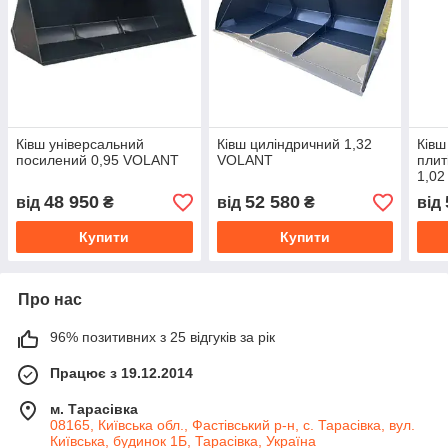
Ківш універсальний
Ківш циліндричний 1,32
Ківш
посилений 0,95 VOLANT
VOLANT
плит
1,0
48 950
52 580
від
₴
від
₴
від
Купити
Купити
Про нас
96% позитивних з 25 відгуків за рік
Працює з 19.12.2014
м. Тарасівка
08165, Київська обл., Фастівський р-н, с. Тарасівка, вул.
Київська, будинок 1Б, Тарасівка, Україна