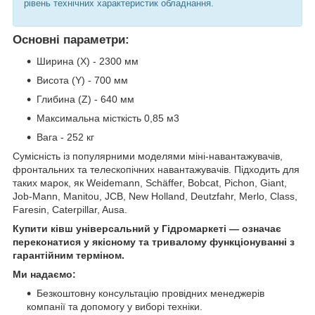
рівень технічних характеристик обладнання.
Основні параметри:
Ширина (X) - 2300 мм
Висота (Y) - 700 мм
Глибина (Z) - 640 мм
Максимальна місткість 0,85 м3
Вага - 252 кг
Сумісність із популярними моделями міні-навантажувачів,
фронтальних та телескопічних навантажувачів. Підходить для
таких марок, як Weidemann, Schäffer, Bobcat, Pichon, Giant,
Job-Mann, Manitou, JCB, New Holland, Deutzfahr, Merlo, Class,
Faresin, Caterpillar, Ausa.
Купити ківш універсальний у Гідромаркеті — означає
переконатися у якісному та тривалому функціонуванні з
гарантійним терміном.
Ми надаємо:
Безкоштовну консультацію провідних менеджерів
компанії та допомогу у виборі техніки.