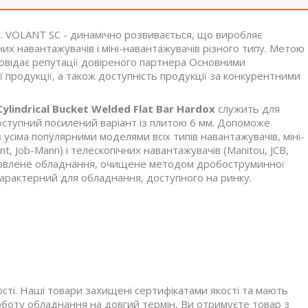
і. VOLANT SC - динамічно розвивається, що виробляє
их навантажувачів і міні-навантажувачів різного типу. Метою
дповідає репутації довіреного партнера Основними
ї продукції, а також доступність продукції за конкурентними
lindrical Bucket Welded Flat Bar Hardox
служить для
оступний посилений варіант із плитою 6 мм. Допоможе
усіма популярними моделями всіх типів навантажувачів, міні-
nt, Job-Mann) і телескопічних навантажувачів (Manitou, JCB,
Виготовлене обладнання, очищене методом дробоструминної
арактерний для обладнання, доступного на ринку.
сті. Наші товари захищені сертифікатами якості та мають
оботу обладнання на довгий термін, Ви отримуєте товар з