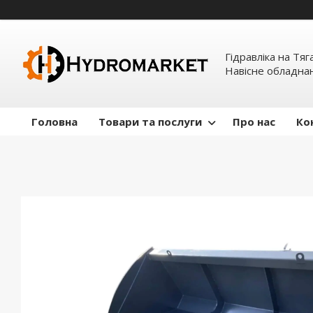
Гідравліка на Тяг
Навісне обладна
Головна
Товари та послуги
Про нас
Ко