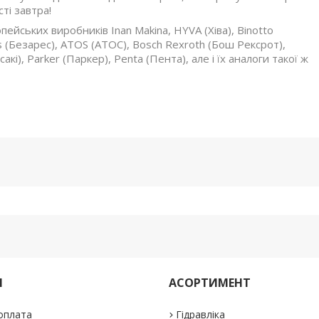
ті завтра!
ейських виробників Inan Makina, HYVA (Хіва), Binotto
es (Безарес), ATOS (АТОС), Bosch Rexroth (Бош Рексрот),
кі), Parker (Паркер), Penta (Пента), але і їх аналоги такої ж
М
АСОРТИМЕНТ
 оплата
Гідравліка