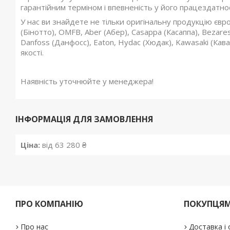
гарантійним терміном і впевненість у його працездатнос
У нас ви знайдете не тільки оригінальну продукцію європ
(Бінотто), OMFB, Aber (Абер), Casappa (Касаппа), Bezar
Danfoss (Данфосс), Eaton, Hydac (Хюдак), Kawasaki (Каваса
якості.
Наявність уточнюйте у менеджера!
ІНФОРМАЦІЯ ДЛЯ ЗАМОВЛЕННЯ
Ціна:
від 63 280 ₴
ПРО КОМПАНІЮ
ПОКУПЦЯ
Про нас
Доставка і