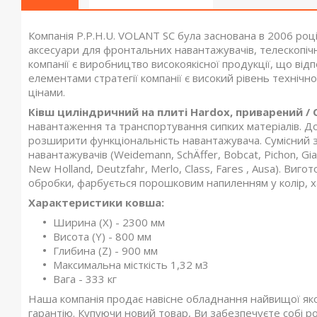
Компанія P.P.H.U. VOLANT SC була заснована в 2006 роц
аксесуари для фронтальних навантажувачів, телескопічн
компанії є виробництво високоякісної продукції, що ві
елементами стратегії компанії є високий рівень технічно
цінами.
Ківш циліндричний на плиті Hardox, приварений / Cy
навантаження та транспортування сипких матеріалів. Д
розширити функціональність навантажувача. Сумісний з 
навантажувачів (Weidemann, SchÄffer, Bobcat, Pichon, Gia
New Holland, Deutzfahr, Merlo, Class, Fares , Ausa). 
обробки, фарбується порошковим напиленням у колір, х
Характеристики ковша:
Ширина (X) - 2300 мм
Висота (Y) - 800 мм
Глибина (Z) - 900 мм
Максимальна місткість 1,32 м3
Вага - 333 кг
Наша компанія продає навісне обладнання найвищої яко
гарантію. Купуючи новий товар, Ви забезпечуєте собі р