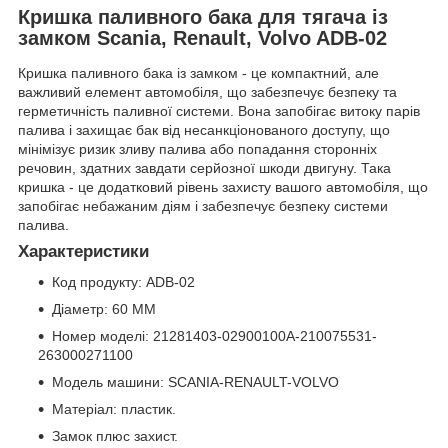
Кришка паливного бака для тягача із
замком Scania, Renault, Volvo ADB-02
Кришка паливного бака із замком - це компактний, але
важливий елемент автомобіля, що забезпечує безпеку та
герметичність паливної системи. Вона запобігає витоку парів
палива і захищає бак від несанкціонованого доступу, що
мінімізує ризик зливу палива або попадання сторонніх
речовин, здатних завдати серйозної шкоди двигуну. Така
кришка - це додатковий рівень захисту вашого автомобіля, що
запобігає небажаним діям і забезпечує безпеку системи
палива.
Характеристики
Код продукту:
ADB-02
Діаметр: 60 MM
Номер моделі: 21281403-02900100A-210075531-
263000271100
Модель машини: SCANIA-RENAULT-VOLVO
Матеріал: пластик.
Замок плюс захист.