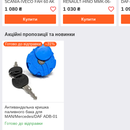
SCANIA-IVECO FAH 60 AK
RENAULT-HINO MMK-06-
DAF
G
1 080
1 030
1 0
₴
₴
Купити
Купити
Акційні пропозиції та новинки
Готово до відправки
–31%
Антивандальна кришка
паливного бака для
MAN/Mercedes/DAF ADB-01
Готово до відправки