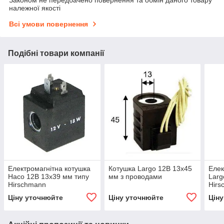
належної якості
Всі умови повернення
Подібні товари компанії
Електромагнітна котушка
Котушка Largo 12В 13x45
Елек
Haco 12В 13x39 мм типу
мм з проводами
Larg
Hirschmann
Hirs
Ціну уточнюйте
Ціну уточнюйте
Цін