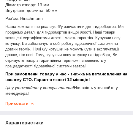
Діаметр отвору: 13 мм
Внутрішня довжина: 50 мм
Роз'єм: Hirschmann
Наша компа
нія не реалізує б/у запчастини для гидробортов. Ми
продаємо деталі для гидробортов вищої якості.
Наші товари
захищені
сертифікатами якості
і мають гарантію.
Купуючи нову
котушку, Ви забезпечуєте собі роботу гідравлічної системи на
довгий термін. Ніякі б/у котушки не можуть бути в експлуатації
довше, ніж нові.
Тому, купуючи нову котушку на гідроборт, Ви
отримуєте товар з гарантійним терміном і впевненість у
працездатності гідравлічної системи завтра!
При замовленні товару у нас - знижка на встановлення на
нашому СТО. Гарантія якості 12 місяців!
Ціну уточнюйте у консультанта!
Наявність уточнюйте у
менеджера!
Приховати
Характеристики