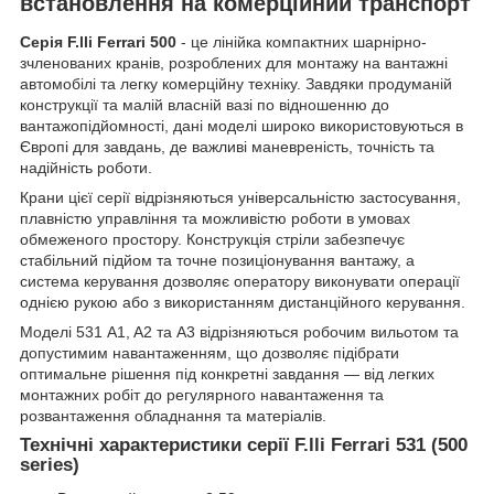
встановлення на комерційний транспорт
Серія F.lli Ferrari 500
- це лінійка компактних шарнірно-
зчленованих кранів, розроблених для монтажу на вантажні
автомобілі та легку комерційну техніку. Завдяки продуманій
конструкції та малій власній вазі по відношенню до
вантажопідйомності, дані моделі широко використовуються в
Європі для завдань, де важливі маневреність, точність та
надійність роботи.
Крани цієї серії відрізняються універсальністю застосування,
плавністю управління та можливістю роботи в умовах
обмеженого простору. Конструкція стріли забезпечує
стабільний підйом та точне позиціонування вантажу, а
система керування дозволяє оператору виконувати операції
однією рукою або з використанням дистанційного керування.
Моделі 531 A1, A2 та A3 відрізняються робочим вильотом та
допустимим навантаженням, що дозволяє підібрати
оптимальне рішення під конкретні завдання — від легких
монтажних робіт до регулярного навантаження та
розвантаження обладнання та матеріалів.
Технічні характеристики серії F.lli Ferrari 531 (500
series)