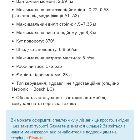
Вантажний момент: 2,59 тм
Максимальна вантажопідйомність: 0,22–0,58 т
(залежно від модифікації A1–A3)
Максимальний виліт стріли: 4,5–7,35 м
Максимальна висота підйому: до 8,3 м
Кут повороту: 370°
Швидкість повороту: 0,8 об/хв
Максимальна витрата мастила: 8 л/хв
Робочий тиск: 175 бар
Ємність гідросистеми: 25 л
Тип керування: гідравлічне / дистанційне (опційно
Hetronic + Bosch LC)
Область застосування: вантажні автомобілі,
комунальна та сервісна техніка
Ви можете оформити спецтехніку у лізинг - це просто, вигідно
і без зайвих турбот! Бажаєте дізнатися більше? Зв'яжіться з
нашим менеджером або ознайомтеся з подробицями на
сторінці
«Лізинг»
.