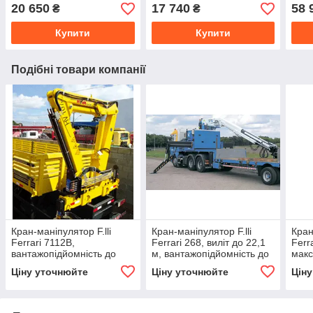
20 650
17 740
58 
₴
₴
Купити
Купити
Подібні товари компанії
Кран-маніпулятор F.lli
Кран-маніпулятор F.lli
Кран
Ferrari 7112B,
Ferrari 268, виліт до 22,1
Ferr
вантажопідйомність до
м, вантажопідйомність до
макс
10,57 т, виліт стріли до
5770 кг
м, в
Ціну уточнюйте
Ціну уточнюйте
Цін
11,19 м
2,7 т