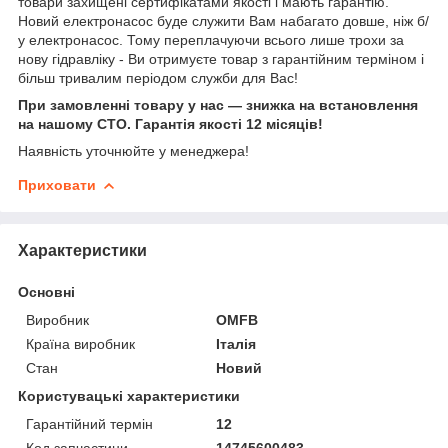
товари захищені сертифікатами якості і мають гарантію.
Новий електронасос буде служити Вам набагато довше, ніж б/
у електронасос. Тому переплачуючи всього лише трохи за
нову гідравліку - Ви отримуєте товар з гарантійним терміном і
більш тривалим періодом служби для Вас!
При замовленні товару у нас ― знижка на встановлення
на нашому СТО. Гарантія якості 12 місяців!
Наявність уточнюйте у менеджера!
Приховати
Характеристики
Основні
Виробник
OMFB
Країна виробник
Італія
Стан
Новий
Користувацькі характеристики
Гарантійний термін
12
Код запчастини
14745600483