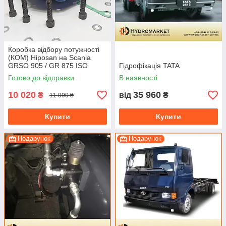
Коробка відбору потужності
(КОМ) Hiposan на Scania
GRSO 905 / GR 875 ISO
Гідрофікація TATA
(пневматична)
Готово до відправки
В наявності
10 020
35 960
₴
від
₴
11 090 ₴
Купити
Купити
Подарунок
Подарунок