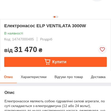
Електронасос ELP VENTILATA 3000W
В наявності
Код: 14747000485
Роздріб
31 470
від
₴
Купити
Опис
Характеристики
Відгуки про товар
Доставка
Опис
Електронасоси являють собою гідравлічні силові агрегати, по
суті складаються з електродвигуна (12 або 24 вольт),
підключеного до нього шестеренного насоса, резервуара, що