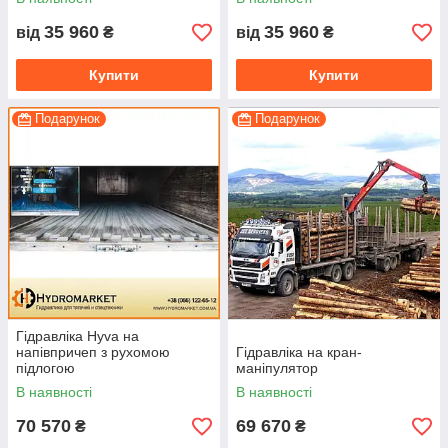
35 960
35 960
від
₴
від
₴
Купити
Купити
Подарунок
Подарунок
Гідравліка Hyva на
напівпричеп з рухомою
Гідравліка на кран-
підлогою
маніпулятор
В наявності
В наявності
70 570
69 670
₴
₴