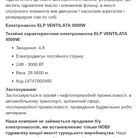
містить гідравлічне масло і алюмінієві фланці, в якості
сполучного елемента між двигуном / насосним агрегатом і
резервуаром сам по собі.
Електронасос ELP VENTILATA 3000W
Технічні характеристики електронасоса ELP VENTILATA
4500W:
Зміщення: 4,8
Електродвигун постійного струму:
24В - 3000 ВТ
Вага: 28.0600 кг.
Код 14747000485
Застосування:
Застосовуються в газовій і нафтопереробній промисловості, в
автомобільному транспорті, залізничній сфері,
лісопереробної промисловості, проведення будівельних робіт,
автокрани.
Наша компанія не займається продажем б/у
електронасосів, ми встановлюємо тільки НОВУ
гідравліку вищої якості турецького виробництва.
Наші