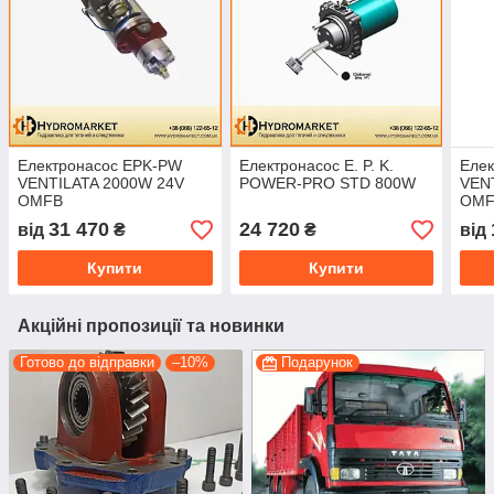
Електронасос EPK-PW
Електронасос E. P. K.
Еле
VENTILATA 2000W 24V
POWER-PRO STD 800W
VEN
OMFB
OMF
31 470
24 720
від
₴
₴
від
Купити
Купити
Акційні пропозиції та новинки
Готово до відправки
–10%
Подарунок