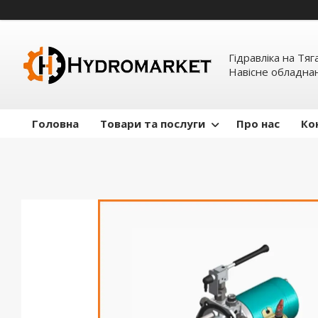
Гідравліка на Тяг
Навісне обладна
Головна
Товари та послуги
Про нас
Ко