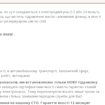
и, по суті складаються з електродвигуна (12 або 24 вольт),
 що містить гідравлічне масло і алюмінієві фланці, в якості
 і резервуаром сам по собі.
V 800W :
ті, в автомобільному транспорті, залізничній сфері,
робіт, автокрани.
онасосів, ми встановлюємо тільки НОВУ гідравліку
 захищені сертифікатами якості і мають гарантію. Новий
/у електронасос. Тому переплачуючи всього лише трохи за
міном і більш тривалим періодом служби для Вас!
ння на нашому СТО. Гарантія якості 12 місяців!