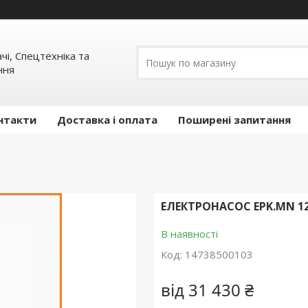
ачі, Спецтехніка та
ння
нтакти
Доставка і оплата
Поширені запитання
ЕЛЕКТРОНАСОС EPK.MN 1
В наявності
Код:
14738500103
від
31 430 ₴