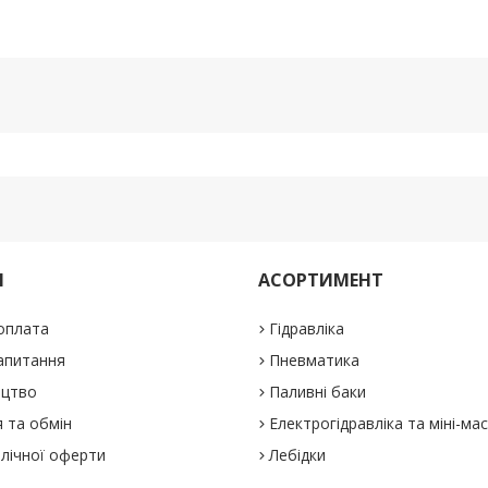
М
АСОРТИМЕНТ
 оплата
Гідравліка
апитання
Пневматика
ицтво
Паливні баки
 та обмін
Електрогідравліка та міні-ма
блічної оферти
Лебідки