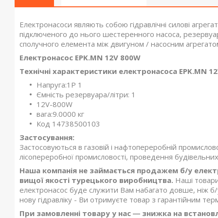
Електронасоси являють собою гідравлічні силові агрегат
підключеного до нього шестеренного насоса, резервуара,
сполучного елемента між двигуном / насосним агрегатом
Електронасос EPK.MN 12V 800W
Технічні характеристики електронасоса EPK.MN 12
Напруга:1P 1
Ємність резервуара/літри: 1
12V-800W
вага:9.0000 кг
Код 14738500103
Застосування:
Застосовуються в газовій і нафтопереробній промисловос
лісопереробної промисловості, проведення будівельних 
Наша компанія не займається продажем б/у електр
вищої якості турецького виробництва.
Наші товари
електронасос буде служити Вам набагато довше, ніж б
нову гідравліку - Ви отримуєте товар з гарантійним тер
При замовленні товару у нас ― знижка на встановле