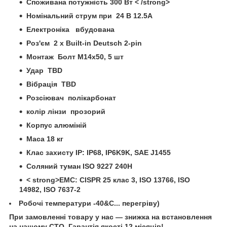
Споживана потужність 300 Вт < /strong>
Номінальний струм при 24 В 12.5A
Електроніка вбудована
Роз'єм 2 x Built-in Deutsch 2-pin
Монтаж Болт M14x50, 5 шт
Удар TBD
Вібрація TBD
Розсіювач полікарбонат
колір лінзи прозорий
Корпус алюміній
Маса 18 кг
Клас захисту IP: IP68, IP6K9K, SAE J1455
Соляний туман ISO 9227 240H
< strong>ЕМС: CISPR 25 клас 3, ISO 13766, ISO
14982, ISO 7637-2
Робочі температури -40&C... перегріву)
При замовленні товару у нас ― знижка на встановлення
на нашому СТО. Гарантія якості 12 місяців!