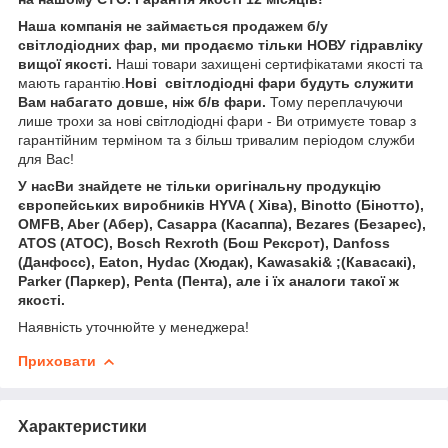
Наша компанія не займається продажем б/у
світлодіодних фар, ми продаємо тільки НОВУ гідравліку
вищої якості.
Наші товари захищені сертифікатами якості та
мають гарантію.
Нові світлодіодні фари будуть служити
Вам набагато довше, ніж б/в фари.
Тому переплачуючи
лише трохи за нові світлодіодні фари - Ви отримуєте товар з
гарантійним терміном та з більш тривалим періодом служби
для Вас!
У нас
Ви знайдете не тільки оригінальну продукцію
європейських виробників HYVA ( Хіва), Binotto (Бінотто),
OMFB, Aber (Абер), Casappa (Касаппа), Bezares (Безарес),
ATOS (АТОС), Bosch Rexroth (Бош Рексрот), Danfoss
(Данфосс), Eaton, Hydac (Хюдак), Kawasaki& ;(Кавасакі),
Parker (Паркер), Penta (Пента), але і їх аналоги такої ж
якості.
Наявність уточнюйте у менеджера!
Приховати
Характеристики