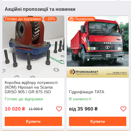
Акційні пропозиції та новинки
Готово до відправки
–10%
Подарунок
Коробка відбору потужності
(КОМ) Hiposan на Scania
GRSO 905 / GR 875 ISO
Гідрофікація TATA
(пневматична)
Готово до відправки
В наявності
10 020
35 960
₴
від
₴
11 090 ₴
Купити
Купити