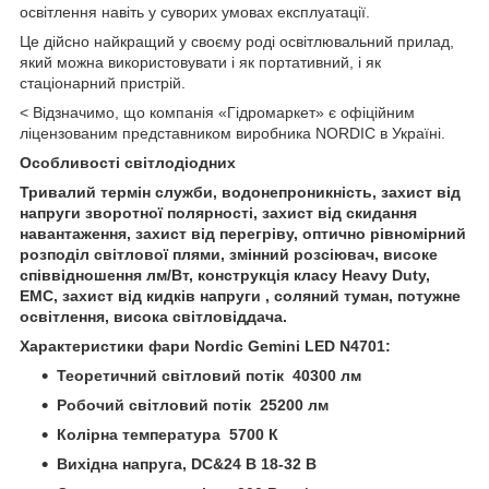
освітлення навіть у суворих умовах експлуатації.
Це дійсно найкращий у своєму роді освітлювальний прилад,
який можна використовувати і як портативний, і як
стаціонарний пристрій.
< Відзначимо, що компанія «Гідромаркет» є офіційним
ліцензованим представником виробника NORDIC в Україні.
Особливості світлодіодних
Тривалий термін служби, водонепроникність, захист від
напруги зворотної полярності, захист від скидання
навантаження, захист від перегріву, оптично рівномірний
розподіл світлової плями, змінний розсіювач, високе
співвідношення лм/Вт, конструкція класу Heavy Duty,
ЕМС, захист від кидків напруги , соляний туман, потужне
освітлення, висока світловіддача.
Характеристики фари Nordic Gemini LED N4701:
Теоретичний світловий потік 40300 лм
Робочий світловий потік 25200
лм
Колірна температура 5700 К
Вихідна напруга, DC&24 В 18-32 В