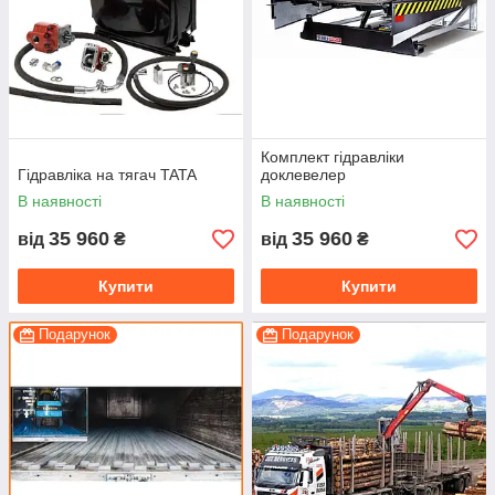
Комплект гідравліки
Гідравліка на тягач TATA
доклевелер
В наявності
В наявності
35 960
35 960
від
₴
від
₴
Купити
Купити
Подарунок
Подарунок